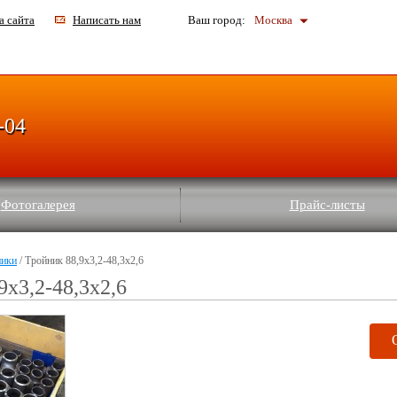
а сайта
Написать нам
Ваш город:
Москва
-04
Фотогалерея
Прайс-листы
ники
/ Тройник 88,9х3,2-48,3х2,6
9х3,2-48,3х2,6