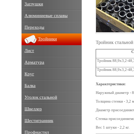
Заглушки
Алюминиевые сплавы
Переходы
Тройники
Тройник стальной 
Лист
С
Тройник 88,9х3,2-48,3
Арматура
Тройник 88,9х3,2-48,
Круг
Характеристики:
Балка
Наружный диаметр - 8
Уголок стальной
Толщина стенки - 3,2 
Швеллер
Диаметр присоединяем
Стенка присоединяемо
Шестигранник
Вес 1 штуки - 2,2 кг.
Профнастил