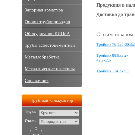
Продукция в нал
Запорная арматура
Доставка до тра
Опоры трубопроводов
Оборудование КИПиА
С этим товаром
Тройник 76,1х5-60,3х
Трубы асбестоцементные
Тройник 88,9х3,2-
Металлобработка
42,2х2,6
Металлические пластины
Тройник 114,3х6,3
Справочник
Трубный калькулятор
Труба
Сталь