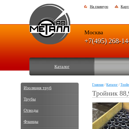
На главную
Карт
Москва
+7(495) 268-14
Каталог
Главная
/
Каталог
/
Трой
Изоляция труб
Тройник 88,
Трубы
Отводы
Фланцы