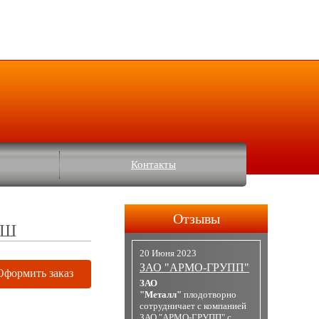
Контакты
Отзывы
ДШ
20 Июня 2023
ЗАО "АРМО-ГРУПП"
Оформить заказ
ЗАО
"Металл"
плодотворно
сотрудничает с компанией
ЗАО "АРМО-ГРУПП" с