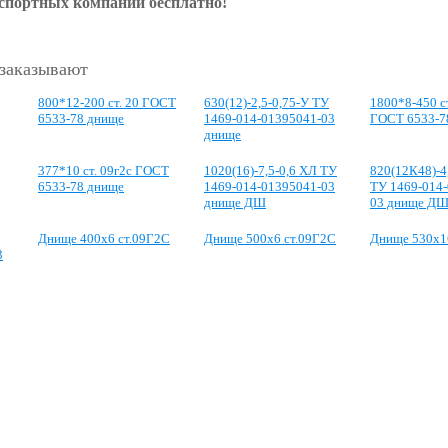
нспортных компаний бесплатно!
 заказывают
800*12-200 ст. 20 ГОСТ
630(12)-2,5-0,75-У ТУ
1800*8-450 с
6533-78 днище
1469-014-01395041-03
ГОСТ 6533-7
днище
377*10 ст. 09г2с ГОСТ
1020(16)-7,5-0,6 ХЛ ТУ
820(12К48)-4
6533-78 днище
1469-014-01395041-03
ТУ 1469-014
днище ДШ
03 днище Д
Днище 400х6 ст.09Г2С
Днище 500х6 ст.09Г2С
Днище 530х1
3