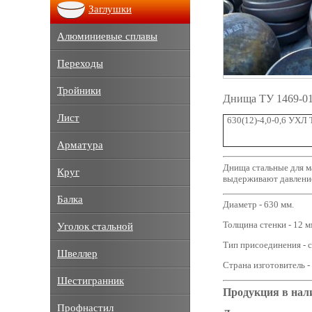
Заглушки
Алюминиевые сплавы
Переходы
Тройники
Днища ТУ 1469-01
Лист
630(12)-4,0-0,6 УХЛ
Арматура
Днища стальные для м
Круг
выдерживают давление
Балка
Диаметр - 630 мм.
Толщина стенки - 12 м
Уголок стальной
Тип присоединения - с
Швеллер
Страна изготовитель -
Шестигранник
Продукция в нал
Профнастил