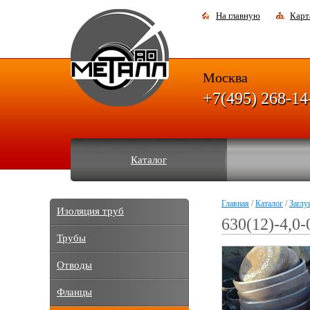
На главную
Карт
Москва
+7(495) 268-14
Каталог
Главная
/
Каталог
/
Заглу
Изоляция труб
630(12)-4,0
Трубы
Отводы
Фланцы