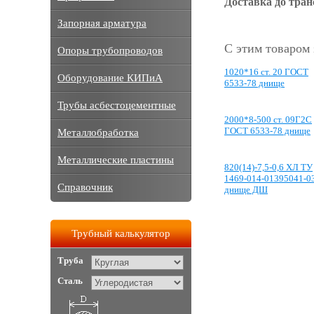
Доставка до тра
Запорная арматура
С этим товаром
Опоры трубопроводов
1020*16 ст. 20 ГОСТ
Оборудование КИПиА
6533-78 днище
Трубы асбестоцементные
2000*8-500 ст. 09Г2С
ГОСТ 6533-78 днище
Металлобработка
Металлические пластины
820(14)-7,5-0,6 ХЛ ТУ
1469-014-01395041-0
Справочник
днище ДШ
Трубный калькулятор
Труба
Сталь