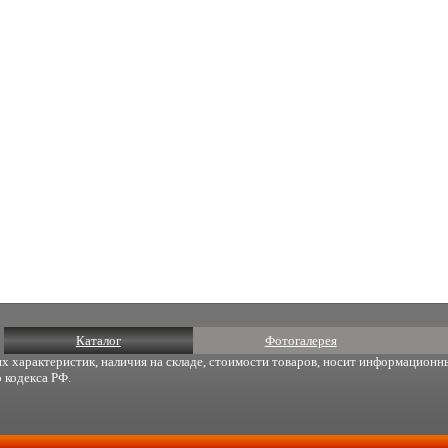
Каталог
Фотогалерея
х характеристик, наличия на складе, стоимости товаров, носит информационны
 кодекса РФ.