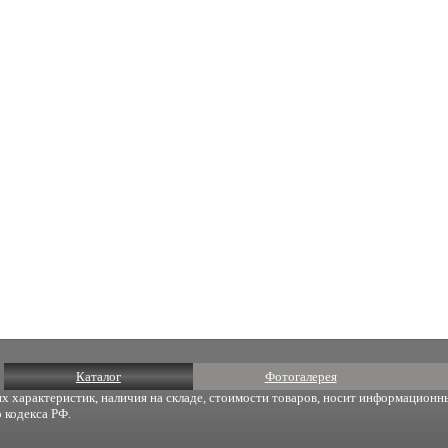
Каталог
Фотогалерея
х характеристик, наличия на складе, стоимости товаров, носит информационны
 кодекса РФ.