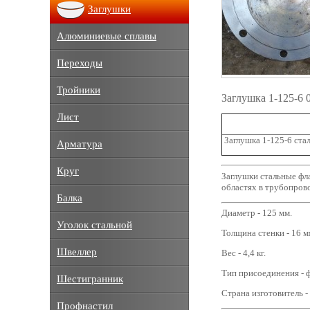
Заглушки
Алюминиевые сплавы
Переходы
Тройники
Заглушка 1-125-6
Лист
Заглушка 1-125-6 ста
Арматура
Круг
Заглушки стальные фл
областях в трубопрово
Балка
Диаметр - 125 мм.
Уголок стальной
Толщина стенки - 16 м
Швеллер
Вес - 4,4 кг.
Тип присоединения - 
Шестигранник
Страна изготовитель -
Профнастил