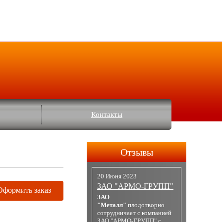
Контакты
Отзывы
20 Июня 2023
ЗАО "АРМО-ГРУПП"
Оформить заказ
ЗАО
"Металл"
плодотворно
сотрудничает с компанией
ЗАО "АРМО-ГРУПП" с