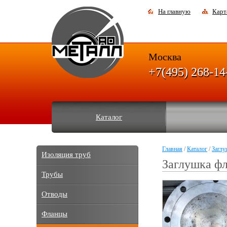
На главную
Карт
Москва
+7(495) 268-14
Каталог
Главная
/
Каталог
/
Заглу
Изоляция труб
Заглушка фл
Трубы
Отводы
Фланцы