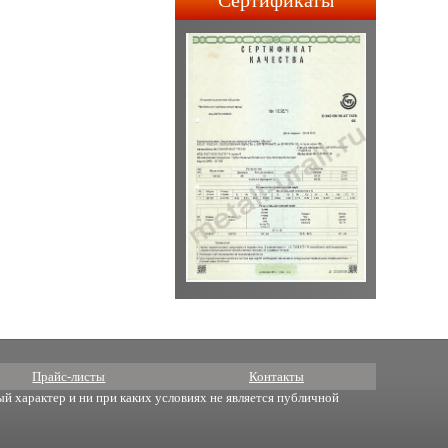
Сертификаты
строительства АПЛ 4-го и
5-го поколений.
Прайс-листы
Контакты
й характер и ни при каких условиях не является публичной