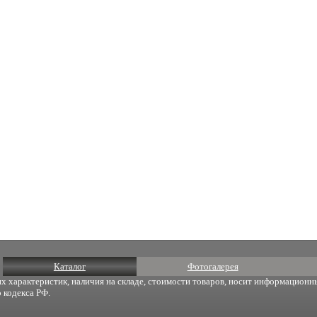
Каталог
Фотогалерея
х характеристик, наличия на складе, стоимости товаров, носит информационны
 кодекса РФ.