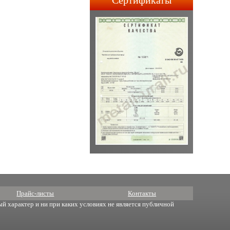
Сертификаты
строительства АПЛ 4-го и
5-го поколений.
Прайс-листы
Контакты
й характер и ни при каких условиях не является публичной