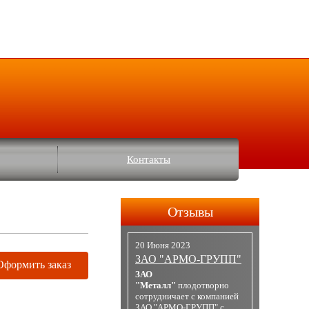
Контакты
Отзывы
20 Июня 2023
ЗАО "АРМО-ГРУПП"
Оформить заказ
ЗАО
"Металл"
плодотворно
сотрудничает с компанией
ЗАО "АРМО-ГРУПП" с