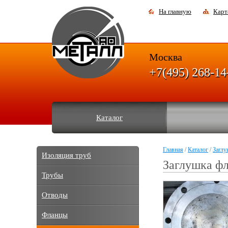
На главную
Карт
Москва
+7(495) 268-14
Каталог
Главная
/
Каталог
/
Заглу
Изоляция труб
Заглушка фл
Трубы
Отводы
Фланцы