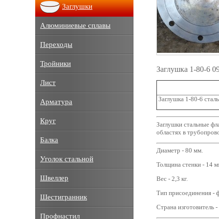
Заглушки
Алюминиевые сплавы
Переходы
Тройники
Заглушка 1-80-6 
Лист
Заглушка 1-80-6 стал
Арматура
Круг
Заглушки стальные фл
областях в трубопрово
Балка
Диаметр - 80 мм.
Уголок стальной
Толщина стенки - 14 м
Швеллер
Вес - 2,3 кг.
Тип присоединения - 
Шестигранник
Страна изготовитель -
Профнастил