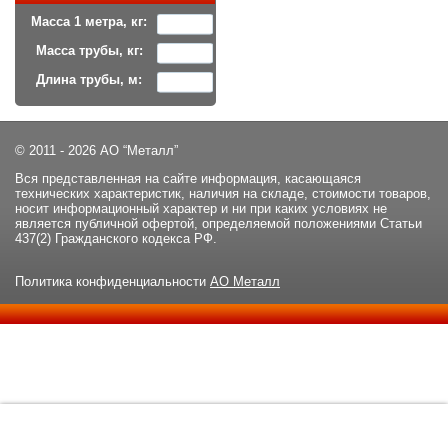
Масса 1 метра, кг:
Масса трубы, кг:
Длина трубы, м:
© 2011 - 2026 АО “Металл”
Вся представленная на сайте информация, касающаяся
технических характеристик, наличия на складе, стоимости товаров,
носит информационный характер и ни при каких условиях не
является публичной офертой, определяемой положениями Статьи
437(2) Гражданского кодекса РФ.
Политика конфиденциальности
АО Металл
Данный сайт использует файлы cookie и прочие похожие
ОК
технологии. В том числе, мы обрабатываем Ваш IP-адрес для
определения региона местоположения. Используя данный сайт,