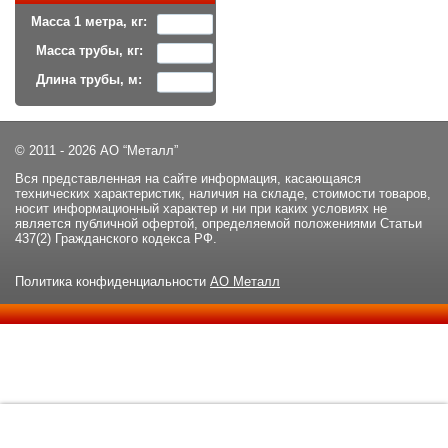
Масса 1 метра, кг:
Масса трубы, кг:
Длина трубы, м:
© 2011 - 2026 АО “Металл”
Вся представленная на сайте информация, касающаяся
технических характеристик, наличия на складе, стоимости товаров,
носит информационный характер и ни при каких условиях не
является публичной офертой, определяемой положениями Статьи
437(2) Гражданского кодекса РФ.
Политика конфиденциальности
АО Металл
Данный сайт использует файлы cookie и прочие похожие
ОК
технологии. В том числе, мы обрабатываем Ваш IP-адрес для
определения региона местоположения. Используя данный сайт,