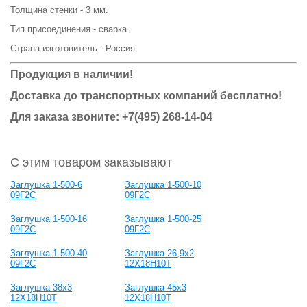
Толщина стенки - 3 мм.
Тип присоединения - сварка.
Страна изготовитель - Россия.
Продукция в наличии!
Доставка до транспортных компаний бесплатно!
Для заказа звоните: +7(495) 268-14-04
С этим товаром заказывают
Заглушка 1-500-6
Заглушка 1-500-10
09Г2С
09Г2С
Заглушка 1-500-16
Заглушка 1-500-25
09Г2С
09Г2С
Заглушка 1-500-40
Заглушка 26,9х2
09Г2С
12Х18Н10Т
Заглушка 38х3
Заглушка 45х3
12Х18Н10Т
12Х18Н10Т