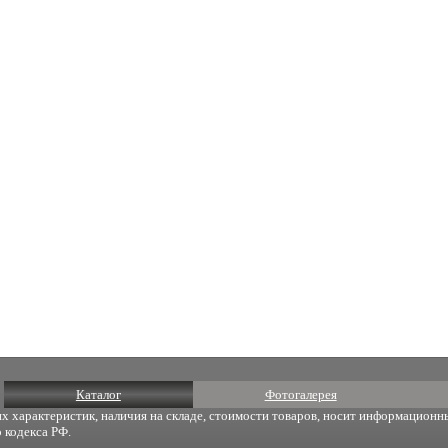
Каталог
Фотогалерея
х характеристик, наличия на складе, стоимости товаров, носит информационны
 кодекса РФ.