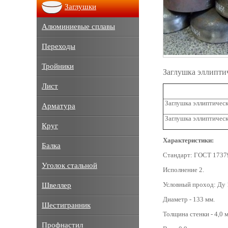
Заглушки
Алюминиевые сплавы
Переходы
Тройники
Заглушка эллипти
Лист
Заглушка эллиптическ
Арматура
Заглушка эллиптическ
Круг
Характеристики:
Балка
Стандарт: ГОСТ 1737
Уголок стальной
Исполнение 2.
Условный проход: Ду 
Швеллер
Диаметр - 133 мм.
Шестигранник
Толщина стенки - 4,0 
Профнастил