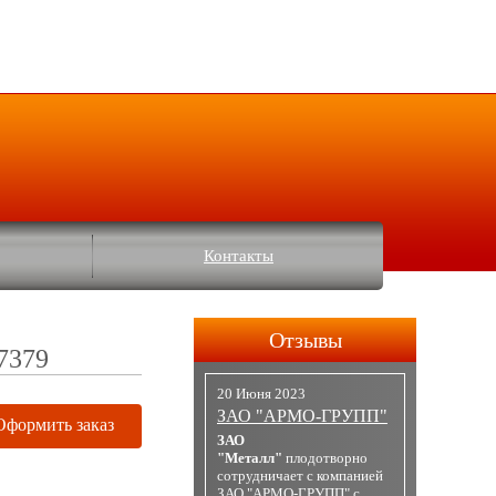
Контакты
Отзывы
7379
20 Июня 2023
ЗАО "АРМО-ГРУПП"
Оформить заказ
ЗАО
"Металл"
плодотворно
сотрудничает с компанией
ЗАО "АРМО-ГРУПП" с