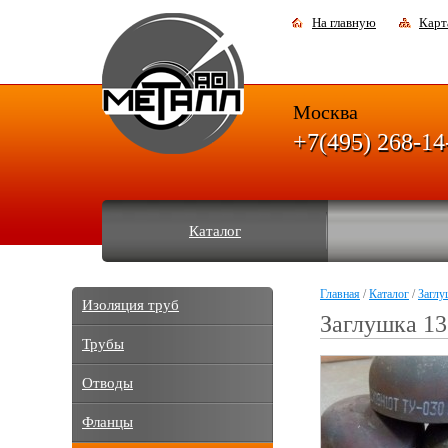
На главную
Карт
Москва
+7(495) 268-14
Каталог
Главная
/
Каталог
/
Заглу
Изоляция труб
Заглушка 13
Трубы
Отводы
Фланцы