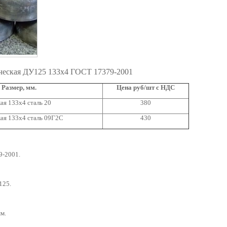
ческая ДУ125 133х4 ГОСТ 17379-2001
Размер, мм.
Цена руб/шт с НДС
ая 133х4 сталь 20
380
ая 133х4 сталь 09Г2С
430
9-2001.
125.
мм.