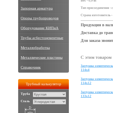
Вес - 0,9 кг.
Тип присоединения - с
Запорная арматура
Страна изготовитель -
Опоры трубопроводов
Продукция в нал
Оборудование КИПиА
Доставка до тра
Трубы асбестоцементные
Для заказа звонит
Металлобработка
С этим товаром
Металлические пластины
Заглушка эллиптическ
Справочник
114х4
Заглушка эллиптическ
114х12
Трубный калькулятор
Заглушка эллиптическ
Труба
133х12
Сталь