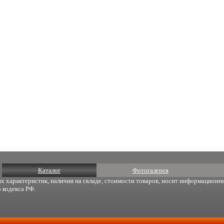
Каталог
Фотогалерея
х характеристик, наличия на складе, стоимости товаров, носит информационны
 кодекса РФ.