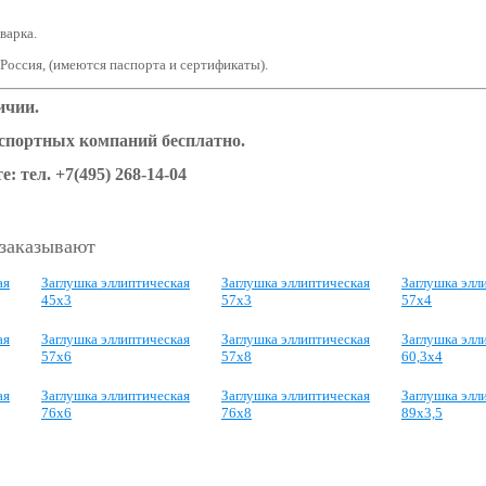
варка.
 Россия, (имеются паспорта и сертификаты).
ичии.
нспортных компаний бесплатно.
е: тел. +7(495) 268-14-04
 заказывают
ая
Заглушка эллиптическая
Заглушка эллиптическая
Заглушка элл
45х3
57х3
57х4
ая
Заглушка эллиптическая
Заглушка эллиптическая
Заглушка элл
57х6
57х8
60,3х4
ая
Заглушка эллиптическая
Заглушка эллиптическая
Заглушка элл
76х6
76х8
89х3,5