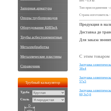
Вес - 0,4 кг.
Тип присоединения - с
Запорная арматура
Страна изготовитель -
Опоры трубопроводов
Продукция в нал
Оборудование КИПиА
Доставка до тра
Трубы асбестоцементные
Для заказа звонит
Металлобработка
С этим товаром
Металлические пластины
Заглушка эллиптическ
Справочник
38х4
Заглушка эллиптическ
57х5
Трубный калькулятор
Заглушка эллиптическ
Труба
60,3х5,6
Сталь