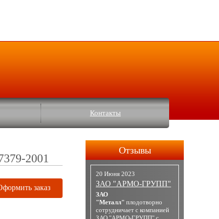
Контакты
Отзывы
7379-2001
20 Июня 2023
ЗАО "АРМО-ГРУПП"
Оформить заказ
ЗАО
"Металл"
плодотворно
сотрудничает с компанией
ЗАО "АРМО-ГРУПП" с