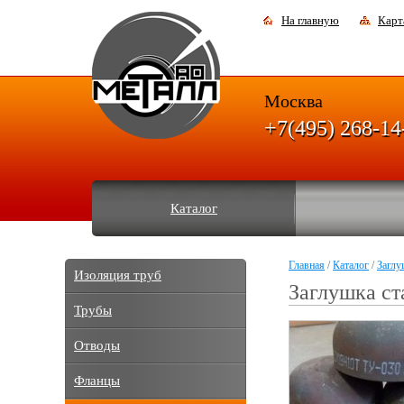
На главную
Карт
Москва
+7(495) 268-14
Каталог
Главная
/
Каталог
/
Заглу
Изоляция труб
Заглушка ст
Трубы
Отводы
Фланцы