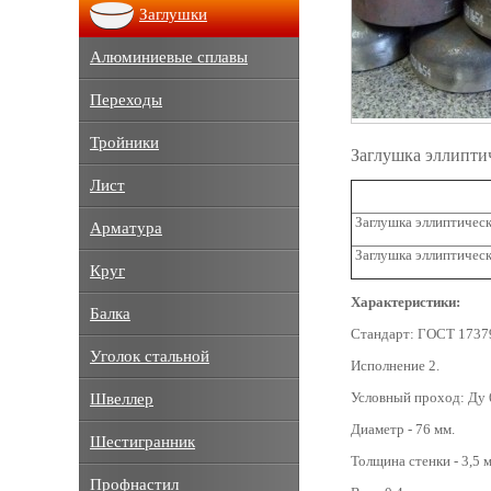
Заглушки
Алюминиевые сплавы
Переходы
Тройники
Заглушка эллипти
Лист
Заглушка эллиптическ
Арматура
Заглушка эллиптическ
Круг
Характеристики:
Балка
Стандарт: ГОСТ 1737
Уголок стальной
Исполнение 2.
Условный проход: Ду 
Швеллер
Диаметр - 76 мм.
Шестигранник
Толщина стенки - 3,5 
Профнастил