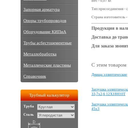
Вес - 0,07 кг.
Тип присоединения - с
Запорная арматура
Страна изготовитель -
Опоры трубопроводов
Продукция в нал
Оборудование КИПиА
Доставка до тра
Трубы асбестоцементные
Для заказа звонит
Металлобработка
С этим товаром
Металлические пластины
Днища эллиптические
Справочник
Заглушка эллиптическ
33,7х2,6 12Х18Н10Т
Трубный калькулятор
Заглушка эллиптическ
Труба
45х3
Сталь