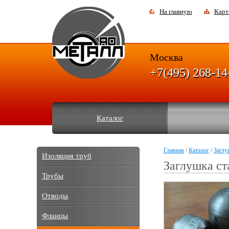
На главную
Карт
Москва
+7(495) 268-14
Каталог
Главная
/
Каталог
/
Заглу
Изоляция труб
Заглушка ст
Трубы
Отводы
Фланцы