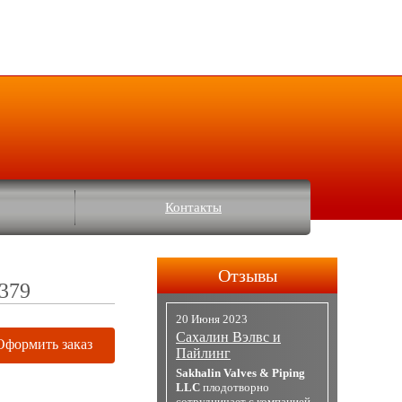
Контакты
Отзывы
7379
20 Июня 2023
Сахалин Вэлвс и
Оформить заказ
Пайлинг
Sakhalin Valves & Piping
LLC
плодотворно
сотрудничает с компанией