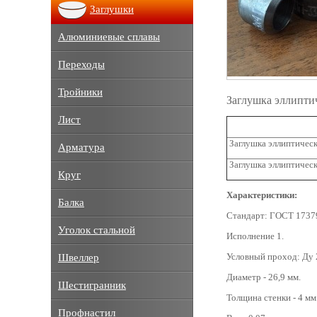
Заглушки
Алюминиевые сплавы
Переходы
Тройники
Заглушка эллипти
Лист
Заглушка эллиптическ
Арматура
Заглушка эллиптическ
Круг
Характеристики:
Балка
Стандарт: ГОСТ 1737
Уголок стальной
Исполнение 1.
Условный проход: Ду 
Швеллер
Диаметр - 26,9 мм.
Шестигранник
Толщина стенки - 4 мм
Профнастил