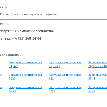
варка.
 Россия, (имеются паспорта и сертификаты).
ичии.
нспортных компаний бесплатно.
е: тел. +7(495) 268-14-04
 заказывают
Заглушка эллиптическая
Заглушка эллиптическая
Заглушка элл
21,3х2
26,9х3,2
26,9х2 12Х1
ая
Заглушка эллиптическая
Заглушка эллиптическая
Заглушка элл
32х3
32х4
38х4
ая
Заглушка эллиптическая
Заглушка эллиптическая
Заглушка элл
57х3
57х4
57х5