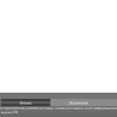
Каталог
Фотогалерея
х характеристик, наличия на складе, стоимости товаров, носит информационны
 кодекса РФ.