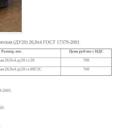
ческая (ДУ20) 26,9х4 ГОСТ 17379-2001
Размер, мм.
Цена руб/шт с НДС
ая 26,9х4 ду20 ст.20
700
ая 26,9х4 ду20 ст.09Г2С
760
9-2001.
20.
.