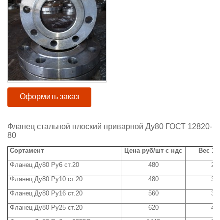
Оформить заказ
Фланец стальной плоский приварной Ду80 ГОСТ 12820-
80
Сортамент
Цена руб/шт с ндс
Вес 1 ш
Фланец Ду80 Ру6 ст.20
480
2,
Фланец Ду80 Ру10 ст.20
480
3,
Фланец Ду80 Ру16 ст.20
560
3,
Фланец Ду80 Ру25 ст.20
620
4,