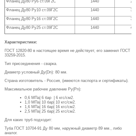
Фланец Ду80 Ру6 ст.09Г2С
1440
2,
Фланец Ду80 Ру10 ст.09Г2С
1440
3,
Фланец Ду80 Ру16 ст.09Г2С
1440
3,
Фланец Ду80 Ру25 ст.09Г2С
1440
4,
Характеристики:
ГОСТ 12820-80 в настоящее время не действует, его заменил ГОСТ
33259-2015.
Тип присоединения - сварка.
Диаметр условный Ду(Dn): 80 мм.
Страна изготовитель - Россия, (имеются паспорта и сертификаты).
Максимальное рабочее давление Ру(Pn):
0,6 МПа| 6 бар | 6 кгс/см2.
1,0 МПа| 10 бар| 10 кгс/см2.
1,6 МПа| 16 бар| 16 кгс/см2.
2,5 МПа| 25 бар| 25 кгс/см2.
Для каких труб подходит:
Туба ГОСТ 10704-91 Ду 80 мм, наружный диаметр 89 мм., либо
аналог.