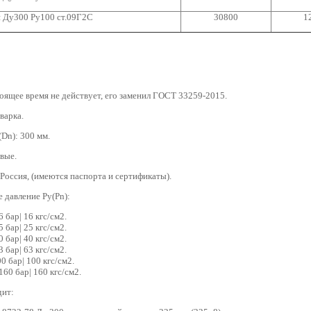
 Ду300 Ру100 ст.09Г2С
30800
1
оящее время не действует, его заменил ГОСТ 33259-2015.
варка.
Dn): 300 мм.
вые.
 Россия, (имеются паспорта и сертификаты).
 давление Ру(Pn):
6 бар| 16 кгс/см2.
5 бар| 25 кгс/см2.
0 бар| 40 кгс/см2.
3 бар| 63 кгс/см2.
0 бар| 100 кгс/см2.
160 бар| 160 кгс/см2.
дит: