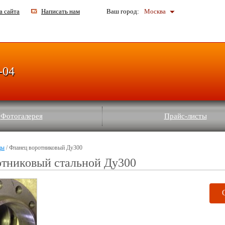
а сайта
Написать нам
Ваш город:
Москва
-04
Фотогалерея
Прайс-листы
цы
/ Фланец воротниковый Ду300
отниковый стальной Ду300