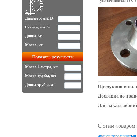
Туба бесшовная ГОСТ 8
Диаметр, мм: D
Стенка, мм: S
Длина, м:
Масса, кг:
Масса 1 метра, кг:
Масса трубы, кг:
Длина трубы, м:
Продукция в нал
Доставка до тра
Для заказа звонит
С этим товаром
Фланец воротниковый