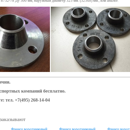
732-78 Ду 300 мм, наружный диаметр 325 мм. (325х8) мм., или аналог.
ичии.
нспортных компаний бесплатно.
е: тел.
+7(495) 268-14-04
 заказывают
Фланец воротниковый
Фланец воротниковый
Фланец воро