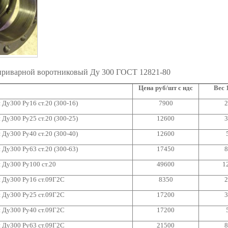
приварной воротниковый Ду 300 ГОСТ 12821-80
Цена руб/шт с ндс
Вес 1
Ду300 Ру16 ст.20 (300-16)
7900
2
Ду300 Ру25 ст.20 (300-25)
12600
3
Ду300 Ру40 ст.20 (300-40)
12600
Ду300 Ру63 ст.20 (300-63)
17450
8
 Ду300 Ру100 ст.20
49600
1
 Ду300 Ру16 ст.09Г2С
8350
2
 Ду300 Ру25 ст.09Г2С
17200
3
 Ду300 Ру40 ст.09Г2С
17200
 Ду300 Ру63 ст.09Г2С
21500
8