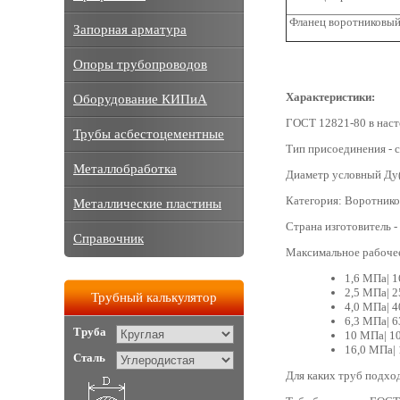
Фланец воротниковый
Запорная арматура
Опоры трубопроводов
Характеристики:
Оборудование КИПиА
ГОСТ 12821-80 в наст
Трубы асбестоцементные
Тип присоединения - с
Металлобработка
Диаметр условный Ду(
Категория: Воротнико
Металлические пластины
Страна изготовитель -
Справочник
Максимальное рабочее
1,6 МПа| 1
2,5 МПа| 2
Трубный калькулятор
4,0 МПа| 4
6,3 МПа| 6
Труба
10 МПа| 10
16,0 МПа| 
Сталь
Для каких труб подхо