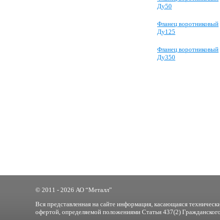
Ду50
Фланец воротниковый
Ду125
Фланец воротниковый
Ду350
© 2011 - 2026 АО “Металл”
Вся представленная на сайте информация, касающаяся технически
офертой, определяемой положениями Статьи 437(2) Гражданского