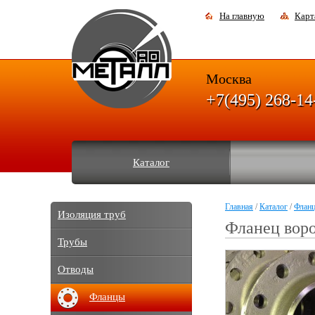
На главную
Карт
Москва
+7(495) 268-14
Каталог
Главная
/
Каталог
/
Флан
Изоляция труб
Фланец вор
Трубы
Отводы
Фланцы