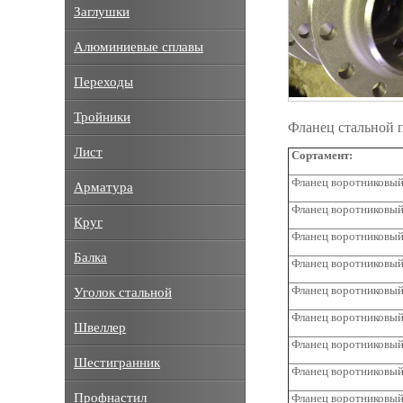
Заглушки
Алюминиевые сплавы
Переходы
Тройники
Фланец стальной 
Лист
Сортамент:
Фланец воротниковый 
Арматура
Фланец воротниковый 
Круг
Фланец воротниковый 
Балка
Фланец воротниковый 
Фланец воротниковый
Уголок стальной
Фланец воротниковый
Швеллер
Фланец воротниковый
Шестигранник
Фланец воротниковый
Профнастил
Фланец воротниковый