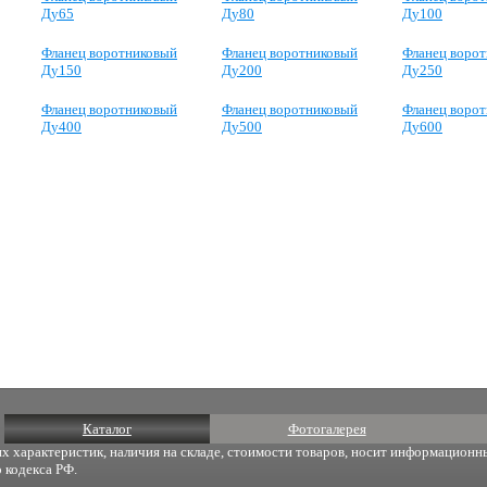
Ду65
Ду80
Ду100
Фланец воротниковый
Фланец воротниковый
Фланец воро
Ду150
Ду200
Ду250
Фланец воротниковый
Фланец воротниковый
Фланец воро
Ду400
Ду500
Ду600
Каталог
Фотогалерея
х характеристик, наличия на складе, стоимости товаров, носит информационны
 кодекса РФ.