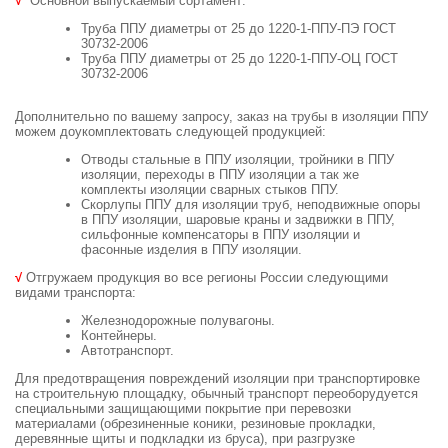
√
Основной выпускаемый сортамент:
Труба ППУ диаметры от 25 до 1220-1-ППУ-ПЭ ГОСТ
30732-2006
Труба ППУ диаметры от 25 до 1220-1-ППУ-ОЦ ГОСТ
30732-2006
Дополнительно по вашему запросу, заказ на трубы в изоляции ППУ
можем доукомплектовать следующей продукцией:
Отводы стальные в ППУ изоляции, тройники в ППУ
изоляции, переходы в ППУ изоляции а так же
комплекты изоляции сварных стыков ППУ.
Скорлупы ППУ для изоляции труб, неподвижные опоры
в ППУ изоляции, шаровые краны и задвижки в ППУ,
сильфонные компенсаторы в ППУ изоляции и
фасонные изделия в ППУ изоляции.
√
Отгружаем продукция во все регионы России следующими
видами транспорта:
Железнодорожные полувагоны.
Контейнеры.
Автотранспорт.
Для предотвращения повреждений изоляции при транспортировке
на строительную площадку, обычный транспорт переоборудуется
специальными защищающими покрытие при перевозки
материалами (обрезиненные коники, резиновые прокладки,
деревянные щиты и подкладки из бруса),
при разгрузке