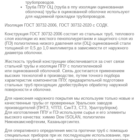
трубопроводов.
Труба ППУ ОЦ (труба в ппу изоляции оцинкованная
оболочка) трубы в оцинкованной оболочке используют
для надземной прокладки трубопроводов.
Изоляция ГОСТ 30732-2006, ГОСТ 30732-2020 с СОДК.
Конструкция ГОСТ 30732-2006 состоит из стальных труб, теплового
слоя изоляции из жесткого пенополиуретаном и защитного слоя из
(ПЭ) полиэтилена низкого давления или (ОЦ) оцинкованной стали
толщиной от 0,5 до 1,0 миллиметра в зависимости от наружного
диаметра оболочки.
Жесткость трубной конструкции обеспечивается за счет связи
стальной трубы и изоляции ППУ с полиэтиленовой
или оцинкованной оболочкой. Связь достигается применением
высоких технологий в производстве, путем точного подбора
характеристик компонентов ППУ, предварительной подготовке
стальных труб проходящих дробеструйную обработку наружной
поверхности и оболочке.
Для нанесения наружного покрытия мы используем только новые и
качественные трубы от проверенных Уральских заводов
производителей (ПНТЗ, ЧТПЗ, СинТЗ, СТЗ, Уралтрубпром).
Для изготовления ППУ и ПЭ используем сырье и его элементы
высокого качества: химию Dow ISOLAN, полиэтилен
Нижнекамснефтехим, Казаньоргсинтез.
Для оперативного определения места протечки труб с помощью
специальных приборов при их последующем использовании, при
изготовлении труб, внутрь ппу покрытия закладывается система