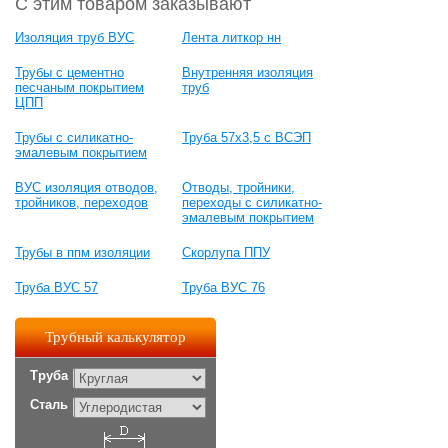
С этим товаром заказывают
Изоляция труб ВУС
Лента литкор нн
Трубы с цементно
Внутренняя изоляция
песчаным покрытием
труб
ЦПП
Трубы с силикатно-
Труба 57х3,5 с ВСЭП
эмалевым покрытием
ВУС изоляция отводов,
Отводы, тройники,
тройников, переходов
переходы с силикатно-
эмалевым покрытием
Трубы в ппм изоляции
Скорлупа ППУ
Труба ВУС 57
Труба ВУС 76
Трубный калькулятор
Труба
Сталь