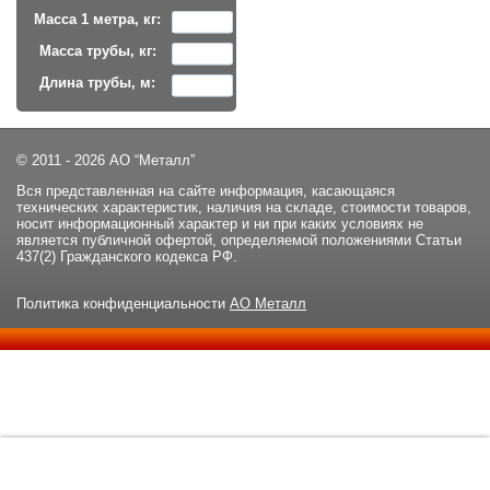
Масса 1 метра, кг:
Масса трубы, кг:
Длина трубы, м:
© 2011 - 2026 АО “Металл”
Вся представленная на сайте информация, касающаяся
технических характеристик, наличия на складе, стоимости товаров,
носит информационный характер и ни при каких условиях не
является публичной офертой, определяемой положениями Статьи
437(2) Гражданского кодекса РФ.
Политика конфиденциальности
АО Металл
Данный сайт использует файлы cookie и прочие похожие
ОК
технологии. В том числе, мы обрабатываем Ваш IP-адрес для
определения региона местоположения. Используя данный сайт,