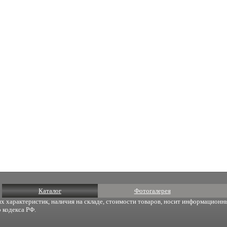
Каталог
Фотогалерея
х характеристик, наличия на складе, стоимости товаров, носит информационны
 кодекса РФ.