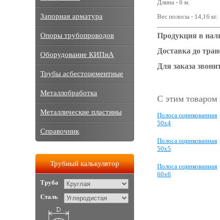
Длина - 6 м.
Запорная арматура
Вес полосы - 14,16 кг.
Продукция в нал
Опоры трубопроводов
Доставка до тра
Оборудование КИПиА
Для заказа звонит
Трубы асбестоцементные
Металлобработка
С этим товаром
Металлические пластины
Полоса оцинкованная
50х4
Справочник
Полоса оцинкованная
50х5
Трубный калькулятор
Полоса оцинкованная
60х6
Труба
Сталь