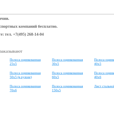
ичии.
нспортных компаний бесплатно.
е: тел. +7(495) 268-14-04
 заказывают
Полоса оцинкованная
Полоса оцинкованная
Полоса оцинк
25х5
30х5
40х5
Полоса оцинкованная
Полоса оцинкованная
Полоса оцинк
50х5 (в рулоне)
60х5
40х6
Полоса оцинкованная
Полоса оцинкованная
Лист стально
70х6
150х5