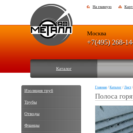
На главную
Карт
Москва
+7(495) 268-14
Каталог
Главная
/
Каталог
/
Лист
/
Изоляция труб
Полоса горя
Трубы
Отводы
Фланцы