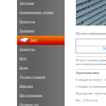
Заглушки
Алюминиевые сплавы
Переходы
Тройники
Полоса оцинкован
Лист
По
Арматура
Круг
Полоса стальная оцинк
изготовления различн
Балка
Характеристики:
Уголок стальной
Стандарт на полосу -
Швеллер
Стандарт на цинкован
Вид изделия: горячео
Шестигранник
Вес - 2,36 кг/п.м.
Профнастил