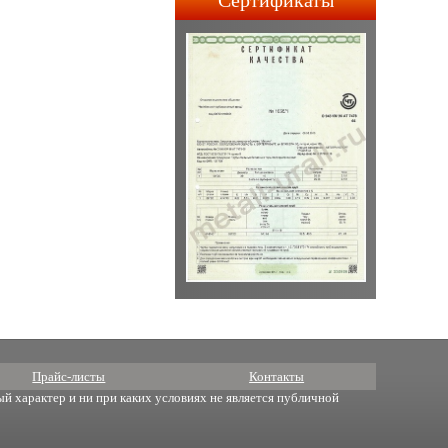
Сертификаты
строительства АПЛ 4-го и
5-го поколений.
Прайс-листы
Контакты
й характер и ни при каких условиях не является публичной