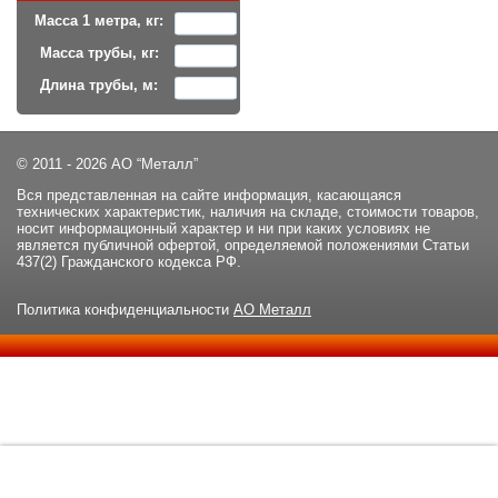
Масса 1 метра, кг:
Масса трубы, кг:
Длина трубы, м:
© 2011 - 2026 АО “Металл”
Вся представленная на сайте информация, касающаяся
технических характеристик, наличия на складе, стоимости товаров,
носит информационный характер и ни при каких условиях не
является публичной офертой, определяемой положениями Статьи
437(2) Гражданского кодекса РФ.
Политика конфиденциальности
АО Металл
Данный сайт использует файлы cookie и прочие похожие
ОК
технологии. В том числе, мы обрабатываем Ваш IP-адрес для
определения региона местоположения. Используя данный сайт,