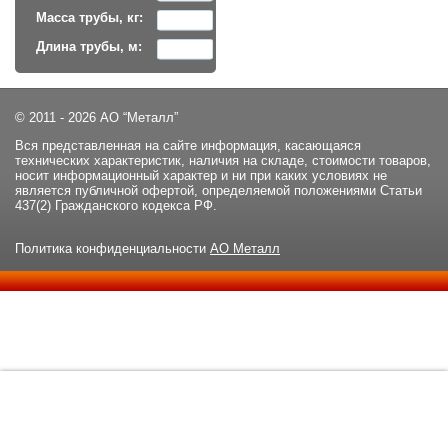
Масса трубы, кг:
Длина трубы, м:
© 2011 - 2026 АО “Металл”
Вся представленная на сайте информация, касающаяся
технических характеристик, наличия на складе, стоимости товаров,
носит информационный характер и ни при каких условиях не
является публичной офертой, определяемой положениями Статьи
437(2) Гражданского кодекса РФ.
Политика конфиденциальности
АО Металл
Данный сайт использует файлы cookie и прочие похожие
ОК
технологии. В том числе, мы обрабатываем Ваш IP-адрес для
определения региона местоположения. Используя данный сайт,
вы подтверждаете свое согласие с
политикой
конфиденциальности
сайта.