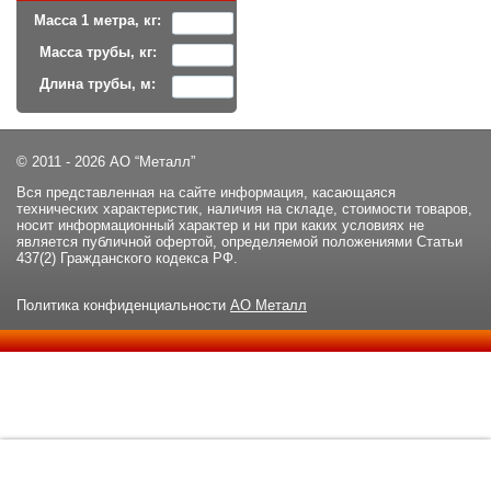
Масса 1 метра, кг:
Масса трубы, кг:
Длина трубы, м:
© 2011 - 2026 АО “Металл”
Вся представленная на сайте информация, касающаяся
технических характеристик, наличия на складе, стоимости товаров,
носит информационный характер и ни при каких условиях не
является публичной офертой, определяемой положениями Статьи
437(2) Гражданского кодекса РФ.
Политика конфиденциальности
АО Металл
Данный сайт использует файлы cookie и прочие похожие
ОК
технологии. В том числе, мы обрабатываем Ваш IP-адрес для
определения региона местоположения. Используя данный сайт,