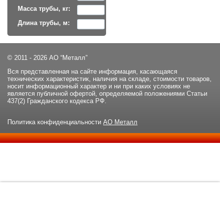
Масса трубы, кг:
Длина трубы, м:
© 2011 - 2026 АО “Металл”
Вся представленная на сайте информация, касающаяся
технических характеристик, наличия на складе, стоимости товаров,
носит информационный характер и ни при каких условиях не
является публичной офертой, определяемой положениями Статьи
437(2) Гражданского кодекса РФ.
Политика конфиденциальности
АО Металл
Данный сайт использует файлы cookie и прочие похожие
ОК
технологии. В том числе, мы обрабатываем Ваш IP-адрес для
определения региона местоположения. Используя данный сайт,
вы подтверждаете свое согласие с
политикой
конфиденциальности
сайта.