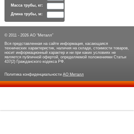
Масса трубы, кг:
Длина трубы, м:
© 2011 - 2026 АО “Металл”
Вся представленная на сайте информация, касающаяся
технических характеристик, наличия на складе, стоимости товаров,
носит информационный характер и ни при каких условиях не
является публичной офертой, определяемой положениями Статьи
437(2) Гражданского кодекса РФ.
Политика конфиденциальности
АО Металл
Данный сайт использует файлы cookie и прочие похожие
ОК
технологии. В том числе, мы обрабатываем Ваш IP-адрес для
определения региона местоположения. Используя данный сайт,
вы подтверждаете свое согласие с
политикой
конфиденциальности
сайта.