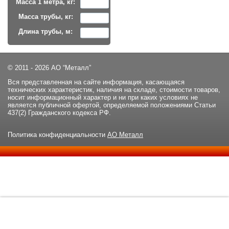
Масса 1 метра, кг:
Масса трубы, кг:
Длина трубы, м:
© 2011 - 2026 АО “Металл”
Вся представленная на сайте информация, касающаяся
технических характеристик, наличия на складе, стоимости товаров,
носит информационный характер и ни при каких условиях не
является публичной офертой, определяемой положениями Статьи
437(2) Гражданского кодекса РФ.
Политика конфиденциальности
АО Металл
Данный сайт использует файлы cookie и прочие похожие
ОК
технологии. В том числе, мы обрабатываем Ваш IP-адрес для
определения региона местоположения. Используя данный сайт,
вы подтверждаете свое согласие с
политикой