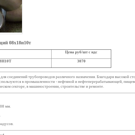
щий 08х18н10т
Цена руб/шт с ндс
18Н10Т
3070
ля соединений трубопроводов различного назначения. Благодаря высокой стой
спользуются в промышленности - нефтяной и нефтеперерабатывающей, пищево
еском секторе, в машиностроении, строительстве и ремонте.
08 мм.
.
градусов.