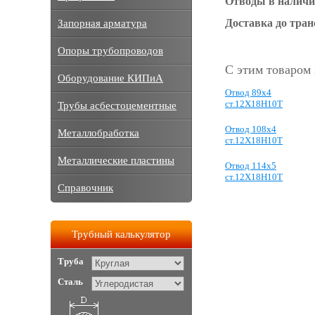
Отводы в наличи
Доставка до тра
Запорная арматура
Опоры трубопроводов
С этим товаром
Оборудование КИПиА
Отвод 89х4
ст.12Х18Н10Т
Трубы асбестоцементные
Отвод 108х4
Металлобработка
ст.12Х18Н10Т
Металлические пластины
Отвод 114х5
ст.12Х18Н10Т
Справочник
Трубный калькулятор
Труба
Сталь