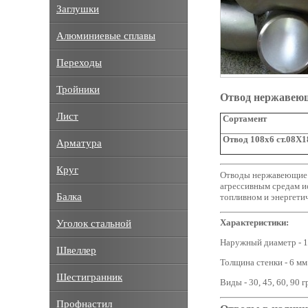
Заглушки
Алюминиевые сплавы
Переходы
Тройники
Отвод нержавею
Лист
Сортамент
Отвод 108х6 ст.08Х
Арматура
Круг
Отводы нержавеющие д
агрессивным средам и
Балка
топливном и энергетич
Характеристики:
Уголок стальной
Наружный диаметр - 1
Швеллер
Толщина стенки - 6 мм
Шестигранник
Виды - 30, 45, 60, 90 
Профнастил