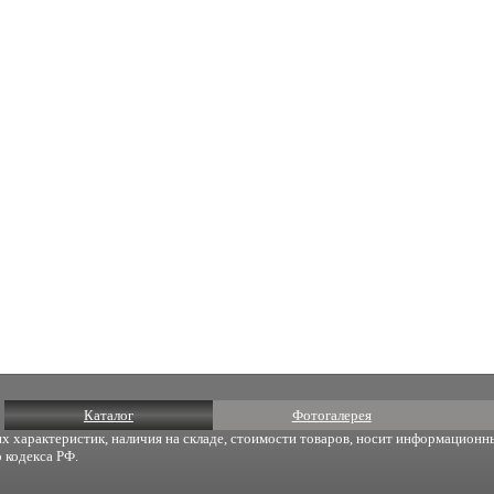
Каталог
Фотогалерея
х характеристик, наличия на складе, стоимости товаров, носит информационны
 кодекса РФ.