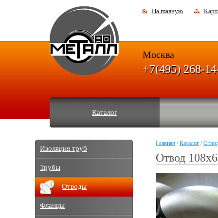
На главную
Карт
Москва
+7(495) 268-14
Каталог
Главная
/
Каталог
/
Отво
Изоляция труб
Отвод 108х6
Трубы
Отводы
Фланцы