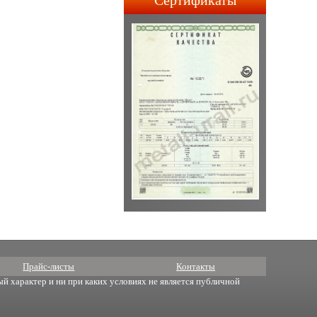
Сертификаты
строительства АПЛ 4-го и
5-го поколений.
Прайс-листы
Контакты
й характер и ни при каких условиях не является публичной