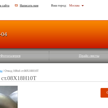
а сайта
Написать нам
Ваш город:
Москва
-04
Фотогалерея
Прайс-листы
ды
/ Отвод 108х6 ст.08Х18Н10Т
 ст.08Х18Н10Т