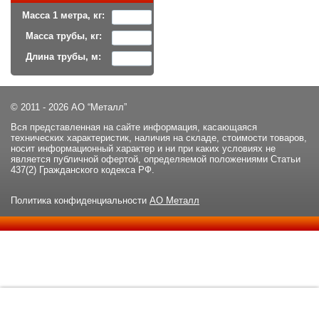
Масса 1 метра, кг:
Масса трубы, кг:
Длина трубы, м:
© 2011 - 2026 АО “Металл”
Вся представленная на сайте информация, касающаяся
технических характеристик, наличия на складе, стоимости товаров,
носит информационный характер и ни при каких условиях не
является публичной офертой, определяемой положениями Статьи
437(2) Гражданского кодекса РФ.
Политика конфиденциальности
АО Металл
Данный сайт использует файлы cookie и прочие похожие
ОК
технологии. В том числе, мы обрабатываем Ваш IP-адрес для
определения региона местоположения. Используя данный сайт,