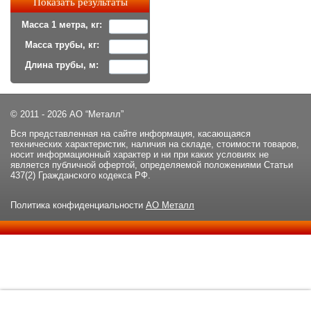
Масса 1 метра, кг:
Масса трубы, кг:
Длина трубы, м:
© 2011 - 2026 АО “Металл”
Вся представленная на сайте информация, касающаяся
технических характеристик, наличия на складе, стоимости товаров,
носит информационный характер и ни при каких условиях не
является публичной офертой, определяемой положениями Статьи
437(2) Гражданского кодекса РФ.
Политика конфиденциальности
АО Металл
Данный сайт использует файлы cookie и прочие похожие
ОК
технологии. В том числе, мы обрабатываем Ваш IP-адрес для