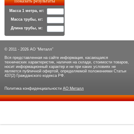
Масса 1 метра, кг:
Масса трубы, кг:
Длина трубы, м:
© 2011 - 2026 АО “Металл”
Вся представленная на сайте информация, касающаяся
технических характеристик, наличия на складе, стоимости товаров,
носит информационный характер и ни при каких условиях не
является публичной офертой, определяемой положениями Статьи
437(2) Гражданского кодекса РФ.
Политика конфиденциальности
АО Металл
Данный сайт использует файлы cookie и прочие похожие
ОК
технологии. В том числе, мы обрабатываем Ваш IP-адрес для