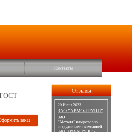
Контакты
Отзывы
в ГОСТ
20 Июня 2023
ЗАО "АРМО-ГРУПП"
ЗАО
Оформить заказ
"Металл"
плодотворно
сотрудничает с компанией
ЗАО "АРМО-ГРУПП" с