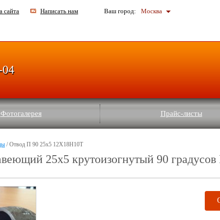
а сайта
Написать нам
Ваш город:
Москва
-04
Фотогалерея
Прайс-листы
ды
/ Отвод П 90 25х5 12Х18Н10Т
авеющий 25х5 крутоизогнутый 90 градусо