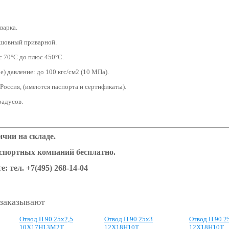
варка.
сшовный приварной.
с 70°С до плюс 450°С.
) давление: до 100 кгс/см2 (10 МПа).
 Россия, (имеются паспорта и сертификаты).
градусов.
чии на складе.
нспортных компаний бесплатно.
е: тел.
+7(495) 268-14-04
 заказывают
Отвод П 90 25х2,5
Отвод П 90 25х3
Отвод П 90 2
10Х17Н13М2Т
12Х18Н10Т
12Х18Н10Т