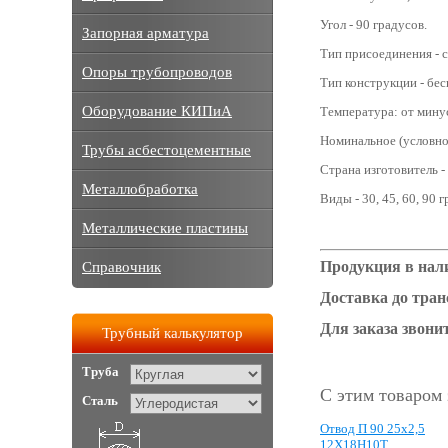
Угол - 90 градусов.
Запорная арматура
Тип присоединения - с
Опоры трубопроводов
Тип конструкции - бе
Оборудование КИПиА
Температура: от мину
Номинальное (условное
Трубы асбестоцементные
Страна изготовитель -
Металлобработка
Виды - 30, 45, 60, 90 
Металлические пластины
Продукция в нали
Справочник
Доставка до тра
Для заказа звонит
Трубный калькулятор
Труба
С этим товаром
Сталь
Отвод П 90 25х2,5
12Х18Н10Т