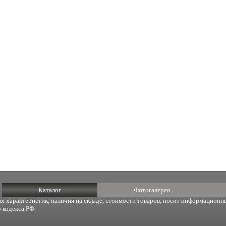
Каталог
Фотогалерея
х характеристик, наличия на складе, стоимости товаров, носит информационны
 кодекса РФ.