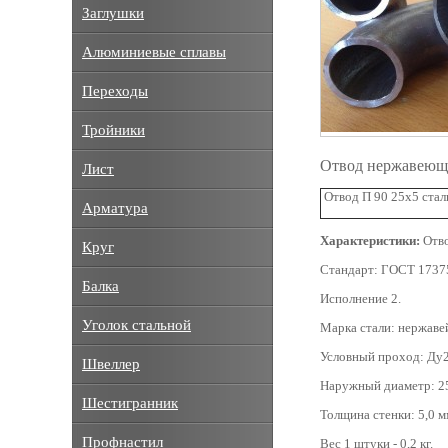
Заглушки
Алюминиевые сплавы
Переходы
Тройники
Отвод нержавеющ
Лист
Отвод П 90 25х5 стал
Арматура
Характеристики:
Отво
Круг
Стандарт: ГОСТ 1737
Балка
Исполнение 2.
Уголок стальной
Марка стали: нержаве
Условный проход: Ду2
Швеллер
Наружный диаметр: 25
Шестигранник
Толщина стенки: 5,0 м
Профнастил
Вес 1 штуки - 0,2 кг.