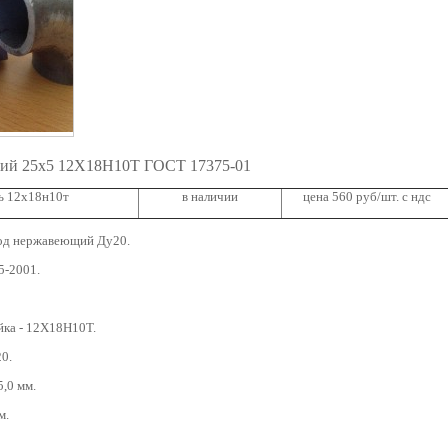
ий 25х5 12Х18Н10Т ГОСТ 17375-01
ь 12х18н10т
в наличии
цена 560 руб/шт. с ндс
д нержавеющий Ду20.
5-2001.
йка - 12Х18Н10Т.
0.
,0 мм.
м.