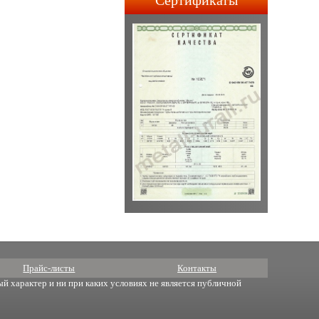
Сертификаты
строительства АПЛ 4-го и
5-го поколений.
Прайс-листы
Контакты
й характер и ни при каких условиях не является публичной