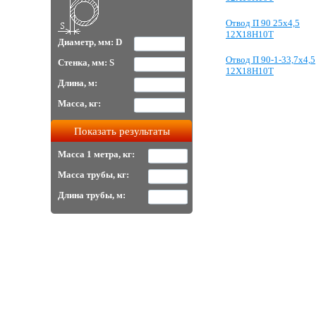
Отвод П 90 25х4,5
12Х18Н10Т
Диаметр, мм: D
Отвод П 90-1-33,7х4,5
Стенка, мм: S
12Х18Н10Т
Длина, м:
Масса, кг:
Масса 1 метра, кг:
Масса трубы, кг:
Длина трубы, м: