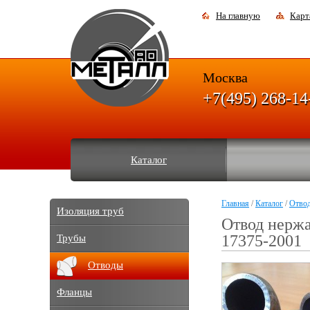
На главную
Карт
Москва
+7(495) 268-14
Каталог
Главная
/
Каталог
/
Отво
Изоляция труб
Отвод нерж
17375-2001
Трубы
Отводы
Фланцы