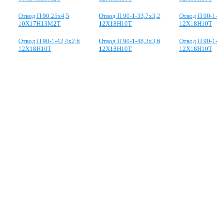
Отвод П 90 25х4,5
Отвод П 90-1-33,7х3,2
Отвод П 90-1
10Х17Н13М2Т
12Х18Н10Т
12Х18Н10Т
Отвод П 90-1-42,4х2,6
Отвод П 90-1-48,3х3,6
Отвод П 90-1
12Х18Н10Т
12Х18Н10Т
12Х18Н10Т