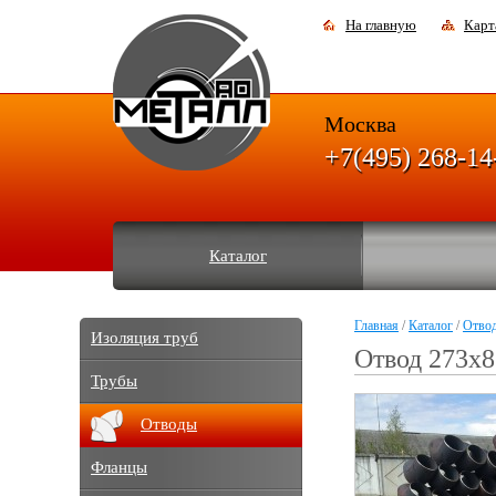
На главную
Карт
Москва
+7(495) 268-14
Каталог
Главная
/
Каталог
/
Отво
Изоляция труб
Отвод 273x
Трубы
Отводы
Фланцы