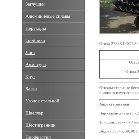
Заглушки
Алюминиевые сплавы
Переходы
Тройники
Отвод 273x8 ГОСТ 30
Лист
Отвод
Арматура
Отвод 
Круг
Отводы стальные бесш
Балка
плавного изменения н
Уголок стальной
Характеристики:
Швеллер
Наружный диаметр - 2
Толщина стенки - 8 мм
Шестигранник
Виды - 30, 45, 60, 90 
Профнастил