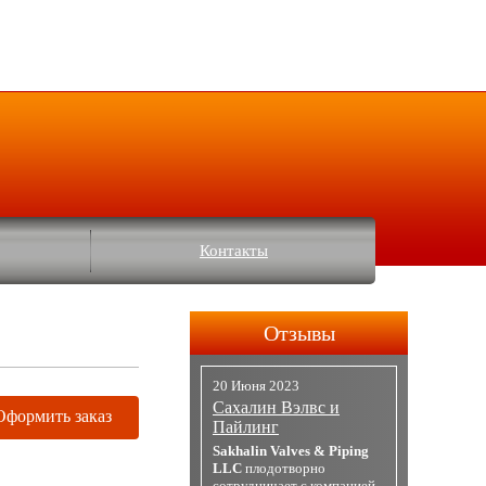
Контакты
Отзывы
20 Июня 2023
Сахалин Вэлвс и
Оформить заказ
Пайлинг
Sakhalin Valves & Piping
LLC
плодотворно
сотрудничает с компанией