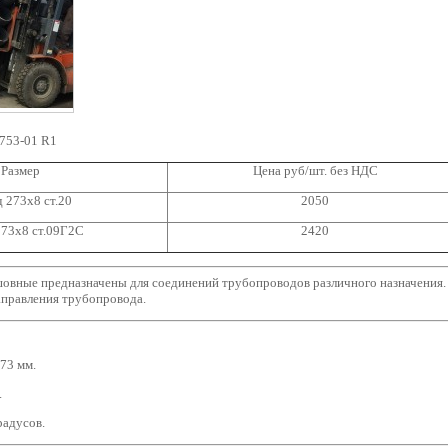
753-01 R1
Размер
Цена руб/шт. без НДС
 273x8 ст.20
2050
273x8 ст.09Г2С
2420
овные предназначены для соединений трубопроводов различного назначения.
аправления трубопровода.
73 мм.
.
градусов.