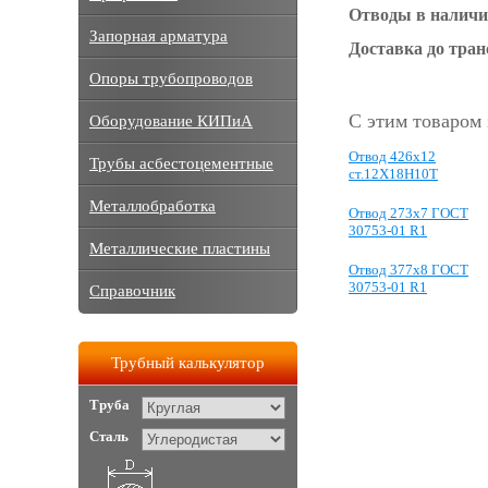
Отводы в наличи
Запорная арматура
Доставка до тра
Опоры трубопроводов
С этим товаром
Оборудование КИПиА
Отвод 426х12
Трубы асбестоцементные
ст.12Х18Н10Т
Металлобработка
Отвод 273x7 ГОСТ
30753-01 R1
Металлические пластины
Отвод 377x8 ГОСТ
30753-01 R1
Справочник
Трубный калькулятор
Труба
Сталь