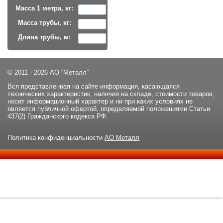
Масса 1 метра, кг:
Масса трубы, кг:
Длина трубы, м:
© 2011 - 2026 АО “Металл”
Вся представленная на сайте информация, касающаяся
технических характеристик, наличия на складе, стоимости товаров,
носит информационный характер и ни при каких условиях не
является публичной офертой, определяемой положениями Статьи
437(2) Гражданского кодекса РФ.
Политика конфиденциальности
АО Металл
Данный сайт использует файлы cookie и прочие похожие
ОК
технологии. В том числе, мы обрабатываем Ваш IP-адрес для
определения региона местоположения. Используя данный сайт,