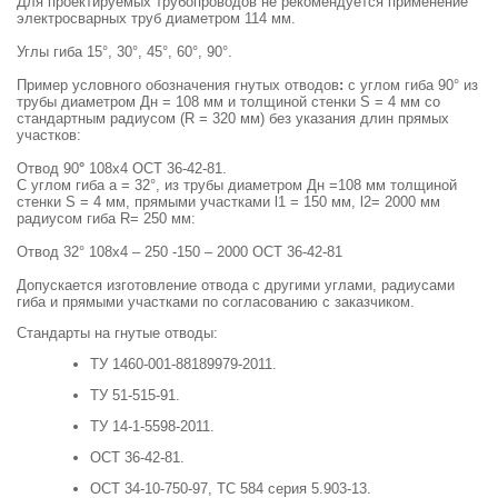
Для проектируемых трубопроводов не рекомендуется применение
электросварных труб диаметром 114 мм.
Углы гиба 15°, 30°, 45°, 60°, 90°.
Пример условного обозначения гнутых отводов
:
с углом гиба 90° из
трубы диаметром Дн = 108 мм и толщиной стенки S = 4 мм со
стандартным радиусом (R = 320 мм) без указания длин прямых
участков:
Отвод 90
°
108x4 ОСТ 36-42-81.
С углом гиба а = 32°, из трубы диаметром Дн =108 мм толщиной
стенки S = 4 мм, прямыми участками l1 = 150 мм, l2= 2000 мм
радиусом гиба R= 250 мм:
Отвод 32° 108x4 – 250 -150 – 2000 ОСТ 36-42-81
Допускается изготовление отвода с другими углами, радиусами
гиба и прямыми участками по согласованию с заказчиком.
Стандарты на гнутые отводы:
ТУ 1460-001-88189979-2011.
ТУ 51-515-91.
ТУ 14-1-5598-2011.
ОСТ 36-42-81.
ОСТ 34-10-750-97, ТС 584 серия 5.903-13.