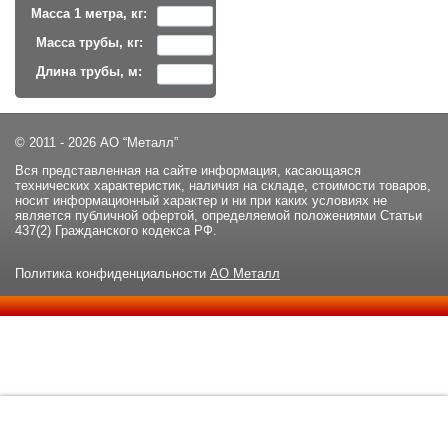
Масса 1 метра, кг:
Масса трубы, кг:
Длина трубы, м:
© 2011 - 2026 АО “Металл”
Вся представленная на сайте информация, касающаяся
технических характеристик, наличия на складе, стоимости товаров,
носит информационный характер и ни при каких условиях не
является публичной офертой, определяемой положениями Статьи
437(2) Гражданского кодекса РФ.
Политика конфиденциальности
АО Металл
Данный сайт использует файлы cookie и прочие похожие
ОК
технологии. В том числе, мы обрабатываем Ваш IP-адрес для
определения региона местоположения. Используя данный сайт,