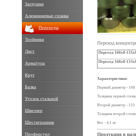
Заглушки
Алюминиевые сплавы
Переходы
Тройники
Переход концентр
Лист
Переход 168х8-133х8
Переход 168х8-133х8
Арматура
Круг
Характеристики:
Балка
Первый диаметр - 168
Толщина первой стенки
Уголок стальной
Второй диаметр - 133 
Швеллер
Толщина второй стенки
Шестигранник
Вес - 4,1 кг.
Продукция в нал
Профнастил