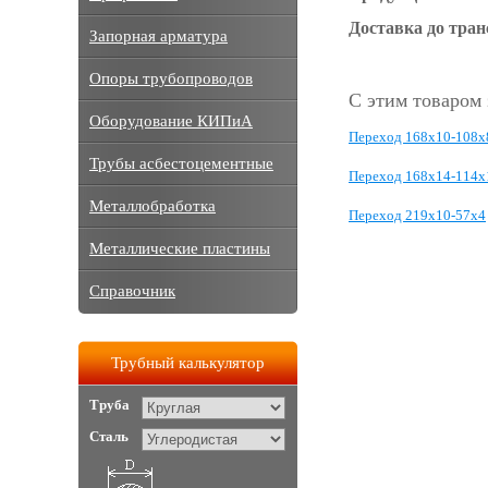
Доставка до тра
Запорная арматура
Опоры трубопроводов
С этим товаром
Оборудование КИПиА
Переход 168х10-108х
Трубы асбестоцементные
Переход 168х14-114х
Металлобработка
Переход 219х10-57х4
Металлические пластины
Справочник
Трубный калькулятор
Труба
Сталь