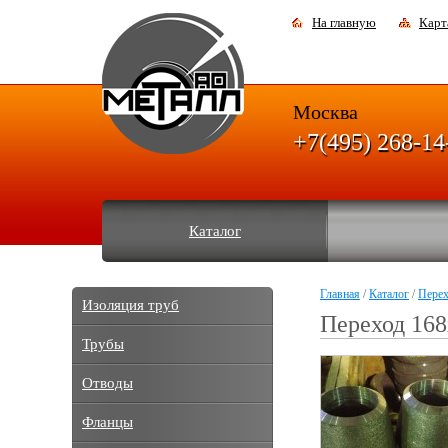
На главную
Карт
Москва
+7(495) 268-14
Каталог
Главная
/
Каталог
/
Пере
Изоляция труб
Переход 168
Трубы
Отводы
Фланцы