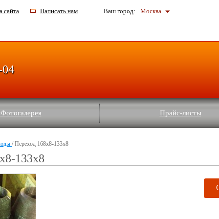
а сайта
Написать нам
Ваш город:
Москва
-04
Фотогалерея
Прайс-листы
ходы
/ Переход 168х8-133х8
х8-133х8