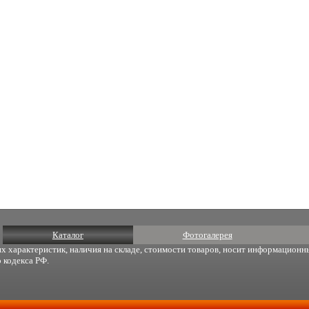
Каталог
Фотогалерея
х характеристик, наличия на складе, стоимости товаров, носит информационны
 кодекса РФ.