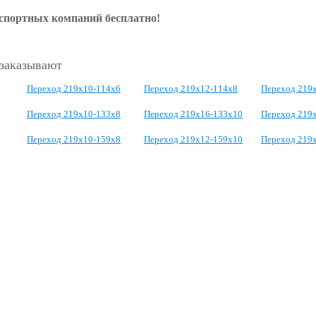
нспортных компаний бесплатно!
 заказывают
Переход 219х10-114х6
Переход 219х12-114х8
Переход 219
Переход 219х10-133х8
Переход 219х16-133х10
Переход 219х
Переход 219х10-159х8
Переход 219х12-159х10
Переход 219