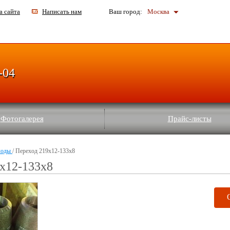
а сайта
Написать нам
Ваш город:
Москва
-04
Фотогалерея
Прайс-листы
ходы
/ Переход 219х12-133х8
х12-133х8