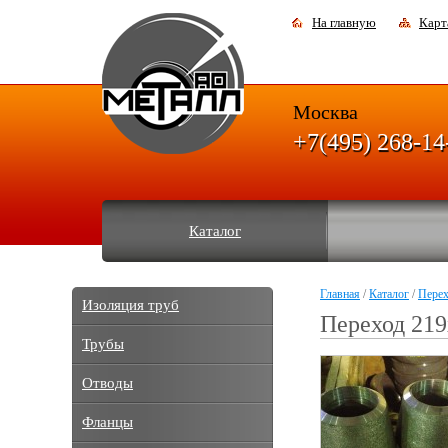
На главную
Карт
Москва
+7(495) 268-14
Каталог
Главная
/
Каталог
/
Пере
Изоляция труб
Переход 219
Трубы
Отводы
Фланцы