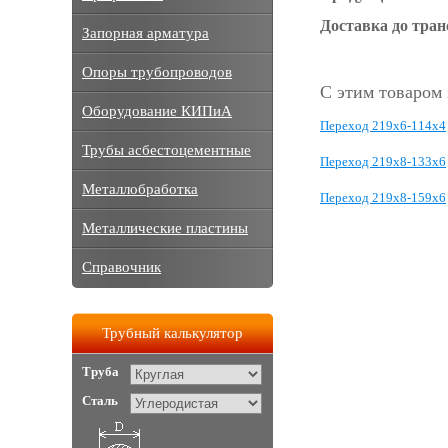
Доставка до тра
Запорная арматура
Опоры трубопроводов
С этим товаром
Оборудование КИПиА
Переход 219х6-114х4
Трубы асбестоцементные
Переход 219х8-133х6
Металлобработка
Переход 219х8-159х6
Металлические пластины
Справочник
Трубный калькулятор
Труба
Сталь