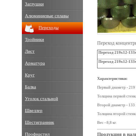
Заглушки
Алюминиевые сплавы
Переходы
Тройники
Переход концентр
Лист
Переход 219х12-133х
Переход 219х12-133х
Арматура
Круг
Характеристики:
Балка
Первый диаметр - 219
Толщина первой стенки
Уголок стальной
Второй диаметр - 133 
Швеллер
Толщина второй стенки
Шестигранник
Вес - 8,8 кг.
Продукция в нал
Профнастил