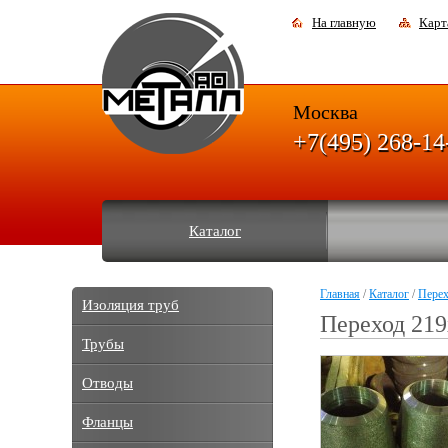
На главную
Карт
Москва
+7(495) 268-14
Каталог
Главная
/
Каталог
/
Пере
Изоляция труб
Переход 219
Трубы
Отводы
Фланцы