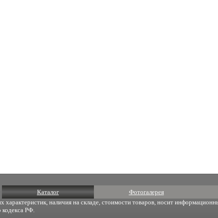
Каталог
Фотогалерея
х характеристик, наличия на складе, стоимости товаров, носит информационны
 кодекса РФ.