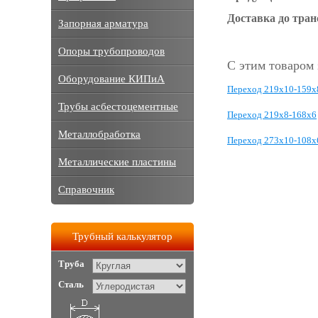
Доставка до тра
Запорная арматура
Опоры трубопроводов
С этим товаром
Оборудование КИПиА
Переход 219х10-159х
Трубы асбестоцементные
Переход 219х8-168х6
Металлобработка
Переход 273х10-108х
Металлические пластины
Справочник
Трубный калькулятор
Труба
Сталь