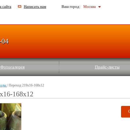
а сайта
Написать нам
Ваш город:
Москва
-04
Фотогалерея
Прайс-листы
ходы
/ Переход 219х16-168х12
х16-168х12