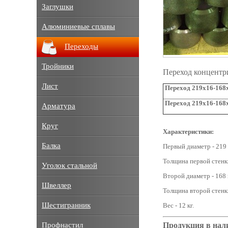
Заглушки
Алюминиевые сплавы
Переходы
Тройники
Переход концентр
Лист
Переход 219х16-168х
Переход 219х16-168х
Арматура
Круг
Характеристики:
Балка
Первый диаметр - 219
Толщина первой стенки
Уголок стальной
Второй диаметр - 168 
Швеллер
Толщина второй стенки
Шестигранник
Вес - 12 кг.
Продукция в нал
Профнастил