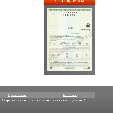
Сертификаты
строительства АПЛ 4-го и
5-го поколений.
Прайс-листы
Контакты
й характер и ни при каких условиях не является публичной