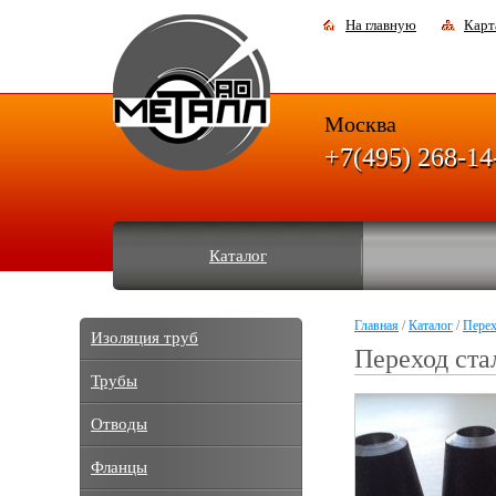
На главную
Карт
Москва
+7(495) 268-14
Каталог
Главная
/
Каталог
/
Пере
Изоляция труб
Переход ста
Трубы
Отводы
Фланцы