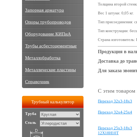
Толщина второй стенки
Запорная арматура
Вес 1 штуки: 0,05 кг.
Опоры трубопроводов
Тип присоединения: с
Тип конструкции: бес
Оборудование КИПиА
Страна изготовитель: 
Трубы асбестоцементные
Продукция в нал
Металлобработка
Доставка до тра
Металлические пластины
Для заказа звонит
Справочник
С этим товаром
Переход 32x3-18x3
Трубный калькулятор
Переход 32x4-25x4
Труба
Сталь
Переход 25x3-18x3
12Х18Н10Т