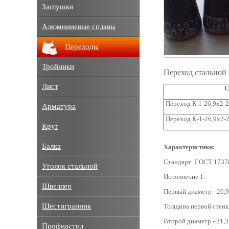
Заглушки
Алюминиевые сплавы
Переходы
Тройники
Переход стальной 
Лист
С
Переход К 1-26,9x2-2
Арматура
Переход К-1-26,9x2-2
Круг
Балка
Характеристики:
Стандарт: ГОСТ 1737
Уголок стальной
Исполнение 1.
Швеллер
Первый диаметр - 26,9
Шестигранник
Толщина первой стенки
Второй диаметр - 21,3
Профнастил