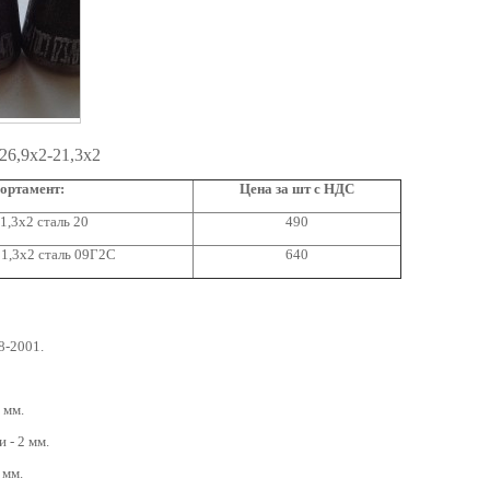
26,9x2-21,3x2
ортамент:
Цена за шт с НДС
1,3x2 сталь 20
490
1,3x2 сталь 09Г2С
640
8-2001.
 мм.
 - 2 мм.
 мм.