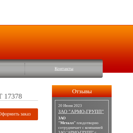
Контакты
Отзывы
Т 17378
20 Июня 2023
ЗАО "АРМО-ГРУПП"
Оформить заказ
ЗАО
"Металл"
плодотворно
сотрудничает с компанией
ЗАО "АРМО-ГРУПП" с