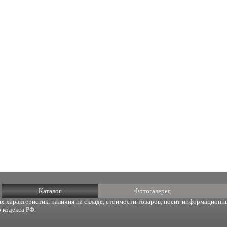
Каталог
Фотогалерея
х характеристик, наличия на складе, стоимости товаров, носит информационны
 кодекса РФ.