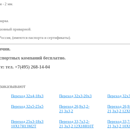
 - 2 мм.
варка.
шовный приварной.
Россия, (имеются паспорта и сертификаты).
ичии.
нспортных компаний бесплатно.
е: тел.
+7(495) 268-14-04
 заказывают
Переход 32x4-18x3
Переход 32x3-20x3
Переход 32x
Переход 32x5-25x5
Переход 26,9x3,2-
Переход 26,9
21,3x3,2
21,3x3,2 12
Переход 25x3-18x3
Переход 33,7x3,2-
Переход 33,7
10Х17Н13М2Т
21,3x3,2 12Х18Н10Т
21,3x3,2 10