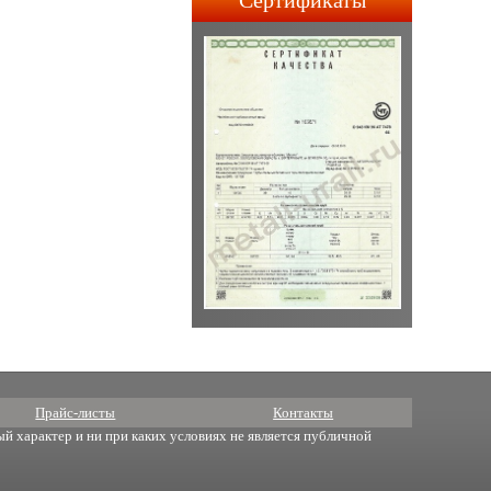
Сертификаты
строительства АПЛ 4-го и
5-го поколений.
Прайс-листы
Контакты
й характер и ни при каких условиях не является публичной