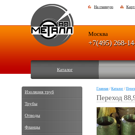
На главную
Карт
Москва
+7(495) 268-14
Каталог
Главная
/
Каталог
/
Пере
Изоляция труб
Переход 88,
Трубы
Отводы
Фланцы