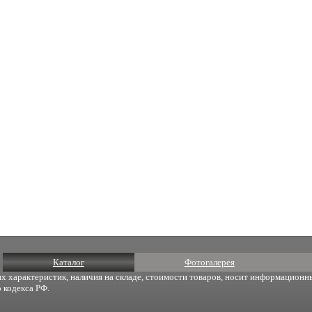
Каталог
Фотогалерея
х характеристик, наличия на складе, стоимости товаров, носит информационны
 кодекса РФ.