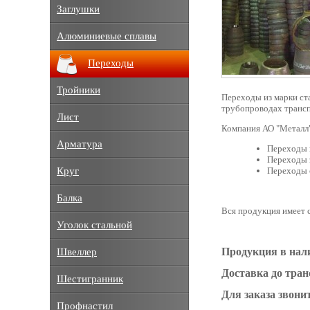
Заглушки
Алюминиевые сплавы
Переходы
Тройники
Переходы из марки ст
трубопроводах транс
Лист
Компания АО "Металл"
Арматура
Переходы 
Переходы 
Круг
Переходы 
Балка
Вся продукция имеет с
Уголок стальной
Продукция в нал
Швеллер
Доставка до тра
Шестигранник
Для заказа звонит
Профнастил