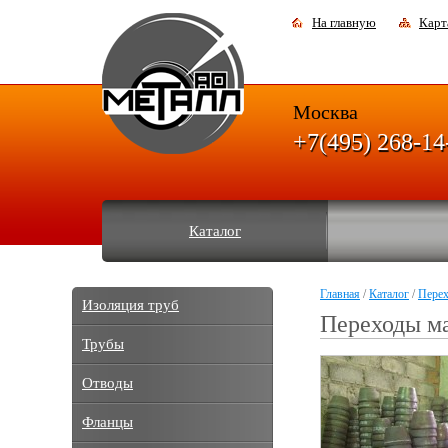
На главную
Карт
Москва
+7(495) 268-14
Каталог
Главная
/
Каталог
/
Пере
Изоляция труб
Переходы м
Трубы
Отводы
Фланцы