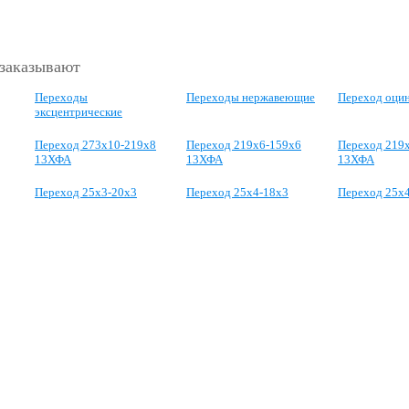
 заказывают
Переходы
Переходы нержавеющие
Переход оци
эксцентрические
Переход 273х10-219х8
Переход 219х6-159х6
Переход 219
13ХФА
13ХФА
13ХФА
Переход 25x3-20x3
Переход 25x4-18x3
Переход 25x