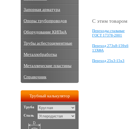
Запорная арматура
С этим товаром
Опоры трубопроводов
Переходы стальные
Оборудование КИПиА
ГОСТ 17378-2001
Трубы асбестоцементные
Переход 273х8-159х6
13ХФА
Металлобработка
Переход 25x3-15x3
Металлические пластины
Справочник
Трубный калькулятор
Труба
Сталь