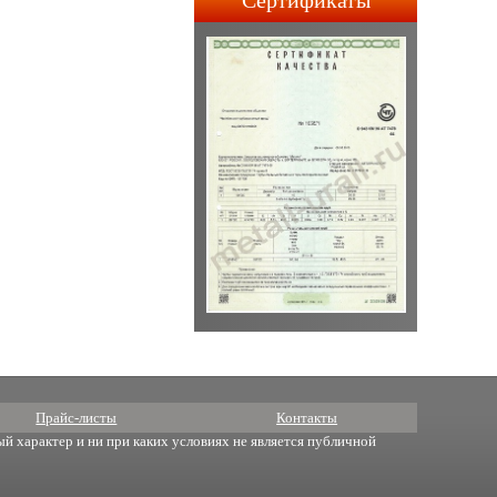
Сертификаты
строительства АПЛ 4-го и
5-го поколений.
Прайс-листы
Контакты
й характер и ни при каких условиях не является публичной