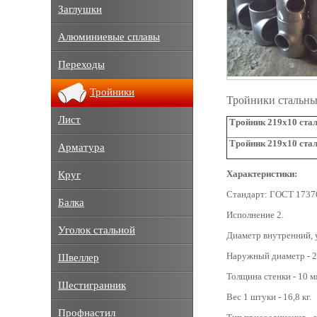
Заглушки
Алюминиевые сплавы
Переходы
Тройники
Тройники стальны
Лист
Тройник 219х10 стал
Тройник 219х10 ста
Арматура
Характеристики:
Круг
Стандарт: ГОСТ 1737
Балка
Исполнение 2.
Уголок стальной
Диаметр внутренний, 
Наружный диаметр - 2
Швеллер
Толщина стенки - 10 м
Шестигранник
Вес 1 штуки - 16,8 кг.
Профнастил