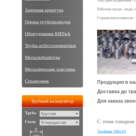
Тип присоединения - с
Рабочая среда - вода, п
Запорная арматура
Страна изготовитель -
Опоры трубопроводов
Оборудование КИПиА
Трубы асбестоцементные
Металлобработка
Металлические пластины
Справочник
Продукция в на
Доставка до тр
Для заказа звони
Трубный калькулятор
Труба
С этим товаром
Сталь
Тройник 168х10