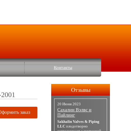
Контакты
Отзывы
-2001
20 Июня 2023
Сахалин Вэлвс и
Оформить заказ
Пайлинг
Sakhalin Valves & Piping
LLC
плодотворно
сотрудничает с компанией