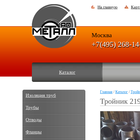
На главную
Карт
Москва
+7(495) 268-14
Каталог
Главная
/
Каталог
/
Трой
Изоляция труб
Тройник 219
Трубы
Отводы
Фланцы