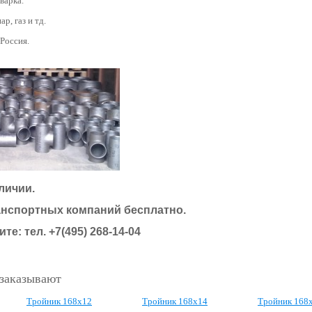
варка.
ар, газ и тд.
 Россия.
личии.
анспортных компаний бесплатно.
те: тел. +7(495) 268-14-04
 заказывают
Тройник 168х12
Тройник 168х14
Тройник 168