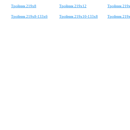
Тройник 219х8
Тройник 219х12
Тройник 219
Тройник 219х8-133х6
Тройник 219х10-133х8
Тройник 219