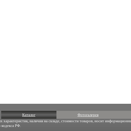
Каталог
Фотогалерея
х характеристик, наличия на складе, стоимости товаров, носит информационны
 кодекса РФ.