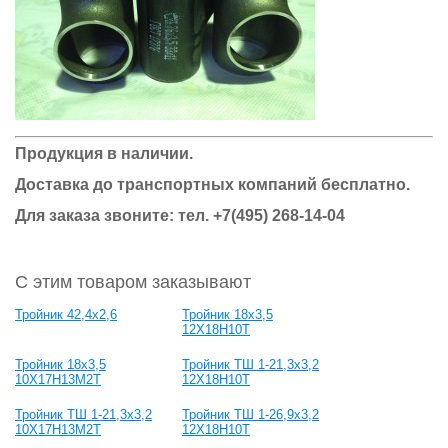
Продукция в наличии.
Доставка до транспортных компаний бесплатно.
Для заказа звоните: тел.
+7(495) 268-14-04
С этим товаром заказывают
Тройник 42,4x2,6
Тройник 18х3,5
12Х18Н10Т
Тройник 18х3,5
Тройник ТШ 1-21,3х3,2
10Х17Н13М2Т
12Х18Н10Т
Тройник ТШ 1-21,3х3,2
Тройник ТШ 1-26,9х3,2
10Х17Н13М2Т
12Х18Н10Т