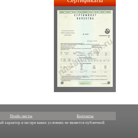
Сертификаты
строительства АПЛ 4-го и
5-го поколений.
Прайс-листы
Контакты
й характер и ни при каких условиях не является публичной