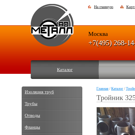
На главную
Карт
Москва
+7(495) 268-14
Каталог
Главная
/
Каталог
/
Трой
Изоляция труб
Тройник 32
Трубы
Отводы
Фланцы