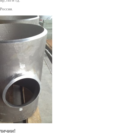
ар, газ и тд.
 Россия.
личии!