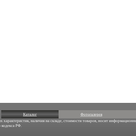
Каталог
Фотогалерея
х характеристик, наличия на складе, стоимости товаров, носит информационны
 кодекса РФ.