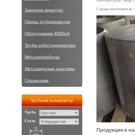
Рабочая среда - вода, п
Страна изготовитель -
Запорная арматура
Опоры трубопроводов
Оборудование КИПиА
Трубы асбестоцементные
Металлобработка
Металлические пластины
Справочник
Трубный калькулятор
Труба
Сталь
Продукция в на