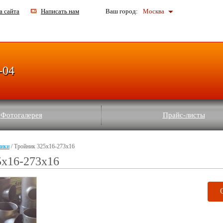
а сайта
Написать нам
Ваш город:
Москва
-04
Фотогалерея
Прайс-листы
ники
/ Тройник 325х16-273х16
5х16-273х16