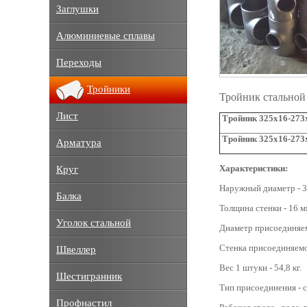
Заглушки
Алюминиевые сплавы
Переходы
Тройники
Тройник стальной
Лист
Тройник 325х16-273х
Тройник 325х16-273х
Арматура
Характеристики:
Круг
Наружный диаметр - 3
Балка
Толщина стенки - 16 м
Уголок стальной
Диаметр присоединяем
Стенка присоединяемо
Швеллер
Вес 1 штуки - 54,8 кг.
Шестигранник
Тип присоединения - с
Профнастил