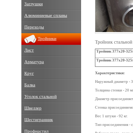
Заглушки
Алюминиевые сплавы
Переходы
Тройники
Тройник стальной
Лист
Тройник 377х20-325х
Тройник 377х20-325
Арматура
Характеристики:
Круг
Наружный диаметр - 3
Балка
Толщина стенки - 20 м
Уголок стальной
Диаметр присоединяем
Стенка присоединяемо
Швеллер
Вес 1 штуки - 92 кг.
Шестигранник
Тип присоединения - с
Профнастил