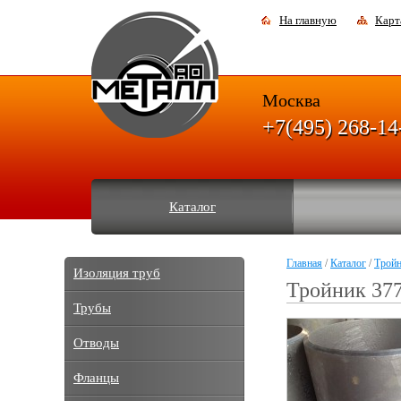
На главную
Карт
Москва
+7(495) 268-14
Каталог
Главная
/
Каталог
/
Трой
Изоляция труб
Тройник 37
Трубы
Отводы
Фланцы