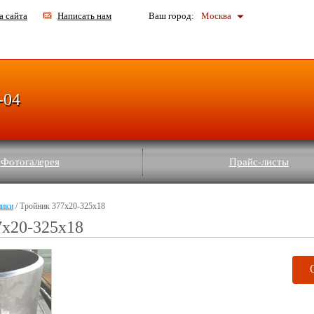
а сайта
Написать нам
Ваш город:
Москва
-04
Фотогалерея
Прайс-листы
ники
/ Тройник 377х20-325х18
7х20-325х18