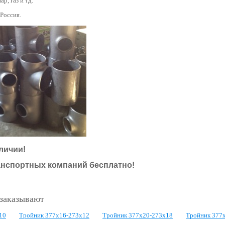
ар, газ и тд.
 Россия.
личии!
анспортных компаний бесплатно!
 заказывают
10
Тройник 377х16-273х12
Тройник 377х20-273х18
Тройник 377