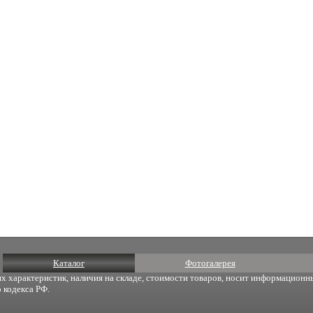
Каталог
Фотогалерея
х характеристик, наличия на складе, стоимости товаров, носит информационны
 кодекса РФ.