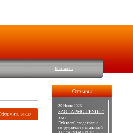
Контакты
Отзывы
20 Июня 2023
ЗАО "АРМО-ГРУПП"
Оформить заказ
ЗАО
"Металл"
плодотворно
сотрудничает с компанией
ЗАО "АРМО-ГРУПП" с