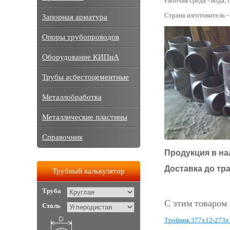
Рабочая среда - вода, п
Страна изготовитель -
Запорная арматура
Опоры трубопроводов
Оборудование КИПиА
Трубы асбестоцементные
Металлобработка
Металлические пластины
Справочник
Продукция в на
Доставка до тр
Трубный калькулятор
Труба
С этим товаром
Сталь
Тройник 377х12-273х