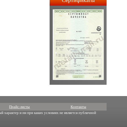
Сертификаты
строительства АПЛ 4-го и
5-го поколений.
Прайс-листы
Контакты
й характер и ни при каких условиях не является публичной