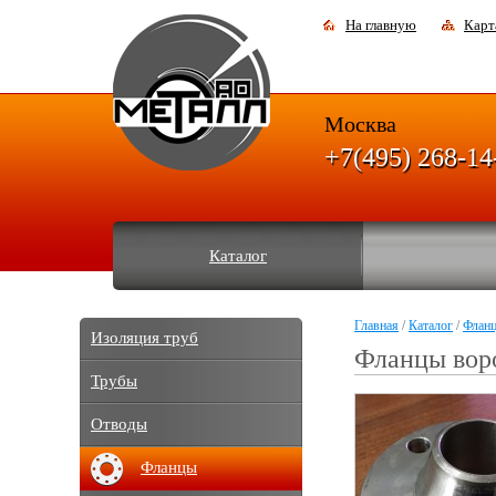
На главную
Карт
Москва
+7(495) 268-14
Каталог
Главная
/
Каталог
/
Флан
Изоляция труб
Фланцы вор
Трубы
Отводы
Фланцы