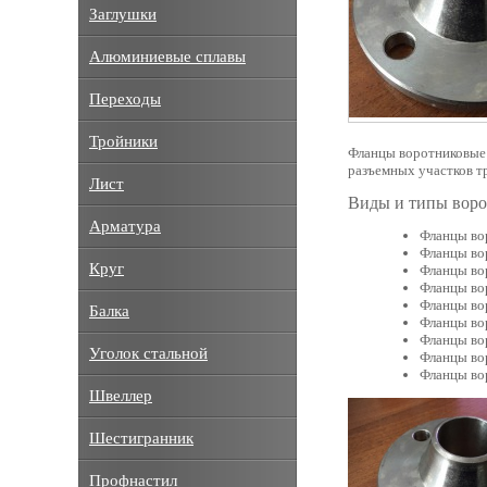
Заглушки
Алюминиевые сплавы
Переходы
Тройники
Фланцы воротниковые 
разъемных участков т
Лист
Виды и типы вор
Арматура
Фланцы во
Фланцы во
Круг
Фланцы во
Фланцы во
Фланцы во
Балка
Фланцы во
Фланцы во
Уголок стальной
Фланцы во
Фланцы во
Швеллер
Шестигранник
Профнастил