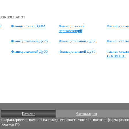
 заказывают
80
Фланцы сталь 13ХФА
Фланец плоский
Фланец сталь
нержавеющий
Фланец стальной Ду25
Фланец стальной Ду32
Фланец сталь
Фланец стальной Ду65
Фланец стальной Ду80
Фланец сталь
12Х18Н10Т
Каталог
Фотогалерея
х характеристик, наличия на складе, стоимости товаров, носит информационны
 кодекса РФ.