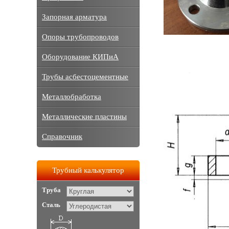
Запорная арматура
Опоры трубопроводов
Оборудование КИПиА
Трубы асбестоцементные
Металлобработка
Металлические пластины
Справочник
Трубный калькулятор
Труба
Сталь