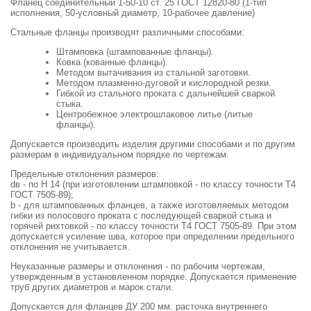
Фланец соединительный 1-50-10 ст. 25 ГОСТ 12820-80 (1-тип
исполнения, 50-условный диаметр, 10-рабочее давление)
Стальные фланцы производят различными способами:
Штамповка (штампованные фланцы).
Ковка (кованные фланцы).
Методом вытачивания из стальной заготовки.
Методом плазменно-дуговой и кислородной резки.
Гибкой из стального проката с дальнейшей сваркой
стыка.
Центробежное электрошлаковое литье (литые
фланцы).
Допускается производить изделия другими способами и по другим
размерам в индивидуальном порядке по чертежам.
Предельные отклонения размеров:
dв - по Н 14 (при изготовлении штамповкой - по классу точности Т4
ГОСТ 7505-89);
b - для штампованных фланцев, а также изготовляемых методом
гибки из полосового проката с последующей сваркой стыка и
горячей рихтовкой - по классу точности Т4 ГОСТ 7505-89. При этом
допускается усиление шва, которое при определении предельного
отклонения не учитывается.
Неуказанные размеры и отклонения - по рабочим чертежам,
утвержденным в установленном порядке. Допускается применение
труб других диаметров и марок стали.
Допускается для фланцев ДУ 200 мм. расточка внутреннего