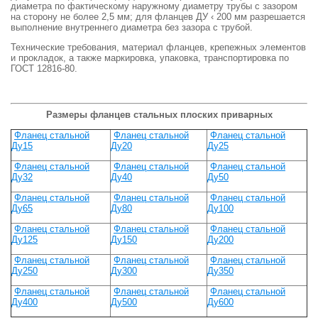
диаметра по фактическому наружному диаметру трубы с зазором
на сторону не более 2,5 мм; для фланцев ДУ ‹ 200 мм разрешается
выполнение внутреннего диаметра без зазора с трубой.
Технические требования, материал фланцев, крепежных элементов
и прокладок, а также маркировка, упаковка, транспортировка по
ГОСТ 12816-80.
Размеры фланцев стальных плоских приварных
Фланец стальной
Фланец стальной
Фланец стальной
Ду15
Ду20
Ду25
Фланец стальной
Фланец стальной
Фланец стальной
Ду32
Ду40
Ду50
Фланец стальной
Фланец стальной
Фланец стальной
Ду65
Ду80
Ду100
Фланец стальной
Фланец стальной
Фланец стальной
Ду125
Ду150
Ду200
Фланец стальной
Фланец стальной
Фланец стальной
Ду250
Ду300
Ду350
Фланец стальной
Фланец стальной
Фланец стальной
Ду400
Ду500
Ду600