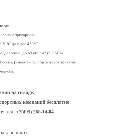
варка.
сшовный приварной.
с 70°С до плюс 450°С.
) давление: до 63 кгс/см2 (6,3 МПа).
 Россия, (имеются паспорта и сертификаты).
градусов.
чии на складе.
нспортных компаний бесплатно.
е: тел.
+7(495) 268-14-04
 заказывают