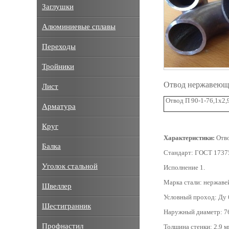
Заглушки
Алюминиевые сплавы
Переходы
Тройники
Отвод нержавеющи
Лист
Отвод П 90-1-76,1х2,
Арматура
Круг
Характеристики:
Отво
Балка
Стандарт: ГОСТ 1737
Уголок стальной
Исполнение 1.
Марка стали: нержаве
Швеллер
Условный проход: Ду 
Шестигранник
Наружный диаметр: 76
Профнастил
Толщина стенки: 2,9 м