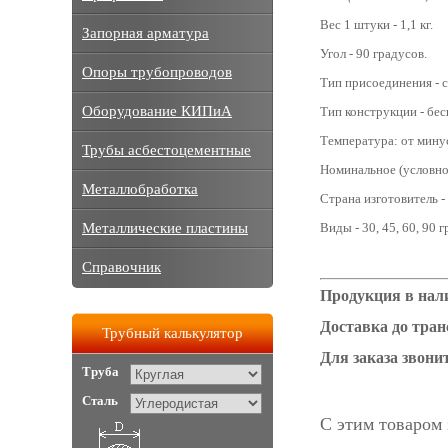
Вес 1 штуки - 1,1 кг.
Запорная арматура
Угол - 90 градусов.
Опоры трубопроводов
Тип присоединения - с
Оборудование КИПиА
Тип конструкции - бе
Температура: от мину
Трубы асбестоцементные
Номинальное (условное
Металлобработка
Страна изготовитель -
Металлические пластины
Виды - 30, 45, 60, 90 
Справочник
Продукция в нали
Доставка до тра
Трубный калькулятор
Для заказа звонит
Труба
Сталь
С этим товаром