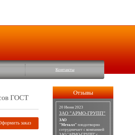
Контакты
Отзывы
усов ГОСТ
20 Июня 2023
ЗАО "АРМО-ГРУПП"
ЗАО
Оформить заказ
"Металл"
плодотворно
сотрудничает с компанией
ЗАО "АРМО-ГРУПП" с