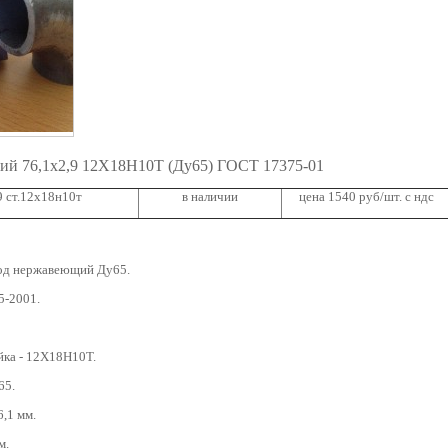
й 76,1х2,9 12Х18Н10Т (Ду65) ГОСТ 17375-01
9 ст.12х18н10т
в наличии
цена 1540 руб/шт. с ндс
д нержавеющий Ду65.
5-2001.
йка - 12Х18Н10Т.
65.
,1 мм.
м.