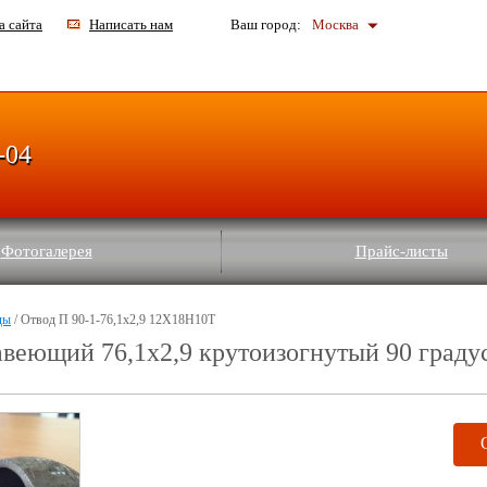
а сайта
Написать нам
Ваш город:
Москва
-04
Фотогалерея
Прайс-листы
ды
/ Отвод П 90-1-76,1х2,9 12Х18Н10Т
веющий 76,1х2,9 крутоизогнутый 90 град