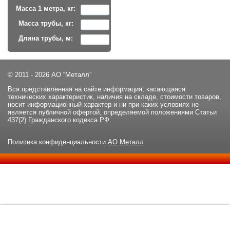
Масса 1 метра, кг:
Масса трубы, кг:
Длина трубы, м:
© 2011 - 2026 АО “Металл”
Вся представленная на сайте информация, касающаяся
технических характеристик, наличия на складе, стоимости товаров,
носит информационный характер и ни при каких условиях не
является публичной офертой, определяемой положениями Статьи
437(2) Гражданского кодекса РФ.
Политика конфиденциальности
АО Металл
Данный сайт использует файлы cookie и прочие похожие
ОК
технологии. В том числе, мы обрабатываем Ваш IP-адрес для
определения региона местоположения. Используя данный сайт,