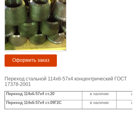
Оформить заказ
Переход стальной 114х6-57х4 концентрический ГОСТ
17378-2001
Переход 114х6-57х4 ст.20
в наличии
цен
Переход 114х6-57х4 ст.09Г2С
в наличии
цен