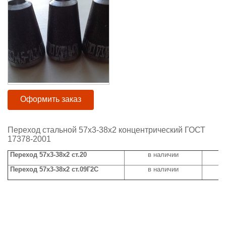
Оформить заказ
Переход стальной 57х3-38х2 концентрический ГОСТ
17378-2001
Переход 57х3-38х2 ст.20
в наличии
ц
Переход 57х3-38х2 ст.09Г2С
в наличии
ц