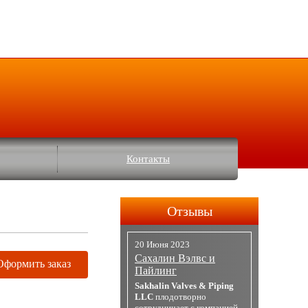
Контакты
Отзывы
20 Июня 2023
Сахалин Вэлвс и
Оформить заказ
Пайлинг
Sakhalin Valves & Piping
LLC
плодотворно
сотрудничает с компанией