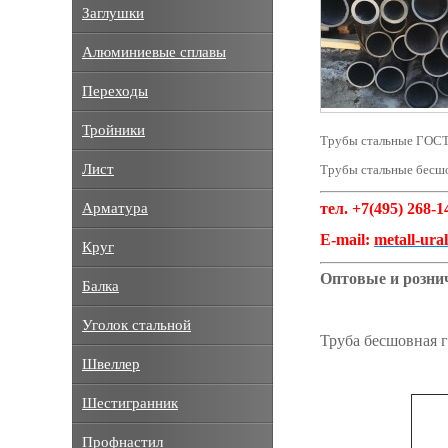
Заглушки
Алюминиевые сплавы
Переходы
Тройники
Трубы стальные ГОСТ
Лист
Трубы стальные бесш
тел. +7(495) 268-1
Арматура
E-mail:
metall-ur
Круг
Оптовые и рознич
Балка
Уголок стальной
Труба бесшовная г
Швеллер
Шестигранник
Профнастил