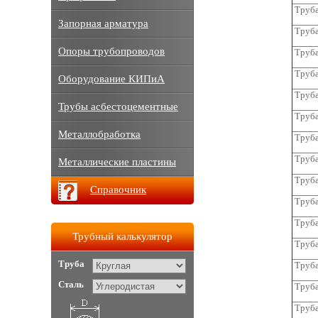
Труба
Запорная арматура
Труба
Опоры трубопроводов
Труба
Труба
Оборудование КИПиА
Труба
Трубы асбестоцементные
Труба
Металлобработка
Труба
Труба
Металлические пластины
Труба
Справочник
Труба
Труба
Трубный калькулятор
Труба
Труба
Труба
Сталь
Труба
Труба