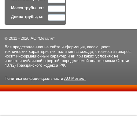
Масса трубы, кг:
Длина трубы, м:
© 2011 - 2026 АО “Металл”
Вся представленная на сайте информация, касающаяся
технических характеристик, наличия на складе, стоимости товаров,
носит информационный характер и ни при каких условиях не
является публичной офертой, определяемой положениями Статьи
437(2) Гражданского кодекса РФ.
Политика конфиденциальности
АО Металл
Данный сайт использует файлы cookie и прочие похожие
ОК
технологии. В том числе, мы обрабатываем Ваш IP-адрес для
определения региона местоположения. Используя данный сайт,
вы подтверждаете свое согласие с
политикой
конфиденциальности
сайта.