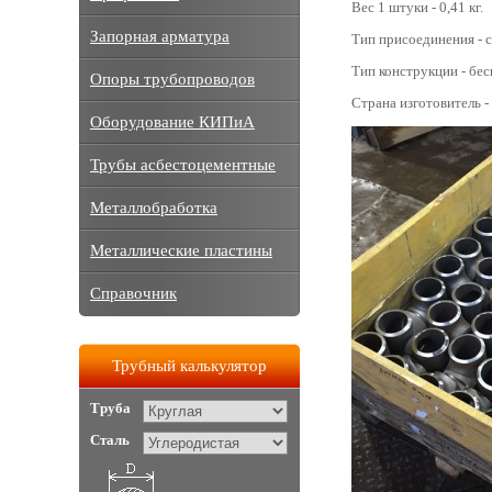
Вес 1 штуки - 0,41 кг.
Запорная арматура
Тип присоединения - с
Тип конструкции - бе
Опоры трубопроводов
Страна изготовитель -
Оборудование КИПиА
Трубы асбестоцементные
Металлобработка
Металлические пластины
Справочник
Трубный калькулятор
Труба
Сталь