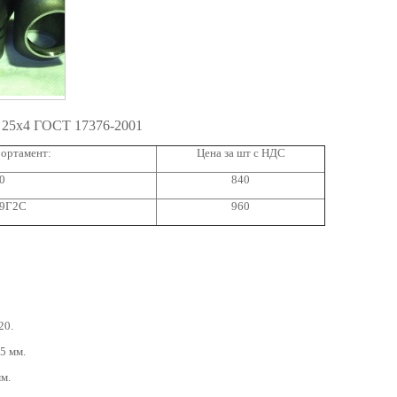
 25х4 ГОСТ 17376-2001
ортамент:
Цена за шт с НДС
0
840
09Г2С
960
20.
5 мм.
мм.