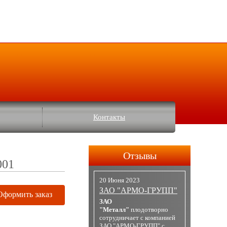
Контакты
Отзывы
001
20 Июня 2023
ЗАО "АРМО-ГРУПП"
Оформить заказ
ЗАО
"Металл"
плодотворно
сотрудничает с компанией
ЗАО "АРМО-ГРУПП" с