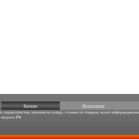
Каталог
Фотогалерея
х характеристик, наличия на складе, стоимости товаров, носит информационны
 кодекса РФ.