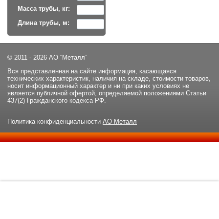
Масса трубы, кг:
Длина трубы, м:
© 2011 - 2026 АО “Металл”
Вся представленная на сайте информация, касающаяся
технических характеристик, наличия на складе, стоимости товаров,
носит информационный характер и ни при каких условиях не
является публичной офертой, определяемой положениями Статьи
437(2) Гражданского кодекса РФ.
Политика конфиденциальности
АО Металл
Данный сайт использует файлы cookie и прочие похожие
ОК
технологии. В том числе, мы обрабатываем Ваш IP-адрес для
определения региона местоположения. Используя данный сайт,
вы подтверждаете свое согласие с
политикой
конфиденциальности
сайта.