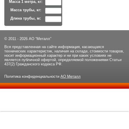
Масса 1 метра, кг:
Масса трубы, кг:
Длина трубы, м:
© 2011 - 2026 АО “Металл”
Вся представленная на сайте информация, касающаяся
технических характеристик, наличия на складе, стоимости товаров,
носит информационный характер и ни при каких условиях не
является публичной офертой, определяемой положениями Статьи
437(2) Гражданского кодекса РФ.
Политика конфиденциальности
АО Металл
Данный сайт использует файлы cookie и прочие похожие
ОК
технологии. В том числе, мы обрабатываем Ваш IP-адрес для
определения региона местоположения. Используя данный сайт,
вы подтверждаете свое согласие с
политикой